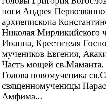
головы Григория Богослов
ноги Андрея Первозванног
архиепископа Константин
Николая Мирликийского ч
Иоанна, Крестителя Госп
мучеников Евгения, Акаки
Часть мощей св.Маманта. 
Голова новомученика св.С
священномученицы Параск
Амфима...