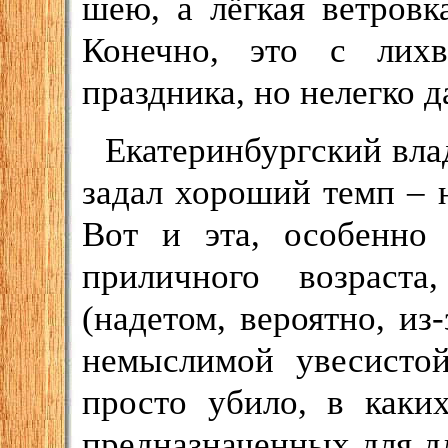
шею, а лёгкая ветровк
Конечно, это с лих
праздника, но нелегко 
Екатеринбургский вла
задал хороший темп – 
Вот и эта, особенно
приличного возраст
(надетом, вероятно, из-
немыслимой увесистой
просто убило, в каки
предназначенных для д