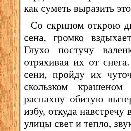
как суметь выразить это
Со скрипом открою дв
сена, громко вздыхае
Глухо постучу вален
отряхивая их от снег
сени, пройду их чуто
скользком крашеном
распахну обитую выте
избу, откуда навстречу
улицы свет и тепло, зву