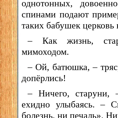
однотонных, довоенн
спинами подают приме
таких бабушек церковь 
– Как жизнь, ста
мимоходом.
– Ой, батюшка, – тряс
допёрлись!
– Ничего, старуни,
ехидно улыбаясь. – С
болезнь, ни печаль». Ни