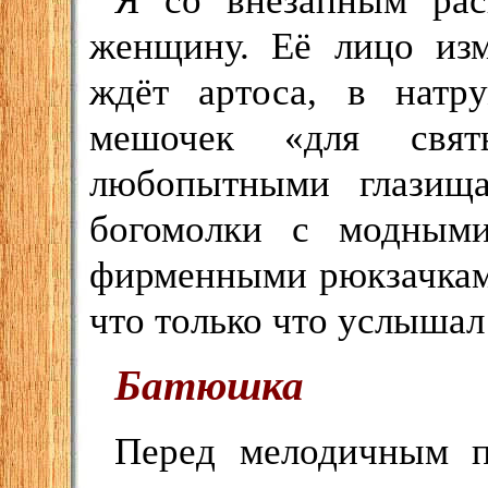
Я со внезапным ра
женщину. Её лицо изм
ждёт артоса, в нат
мешочек «для свят
любопытными глазища
богомолки с модным
фирменными рюкзачками
что только что услышал 
Батюшка
Перед мелодичным п