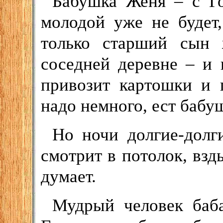
Бабушка Женя – с Го
молодой уже не будет,
только старший сын 
соседней деревне – и 
привозит картошки и 
надо немного, ест бабуш
Но ночи долгие-долг
смотрит в потолок, взды
думает.
Мудрый человек баб