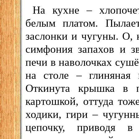
На кухне – хлопочет
белым платом. Пылает
заслонки и чугуны. О, 
симфония запахов и з
печи в наволочках сушён
на столе – глиняная 
Откинута крышка в п
картошкой, оттуда тож
ходики, гири – чугун
цепочку, приводя в