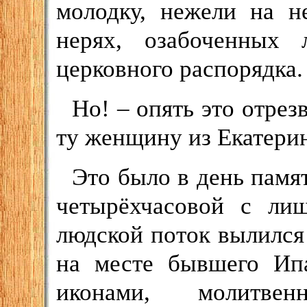
молодку, нежели на н
нерях, озабоченных
церковного распорядка.
Но! – опять это отре
ту женщину из Екатери
Это было в день памя
четырёхчасовой с ли
людской поток вылился
на месте бывшего Ипа
иконами, молитв