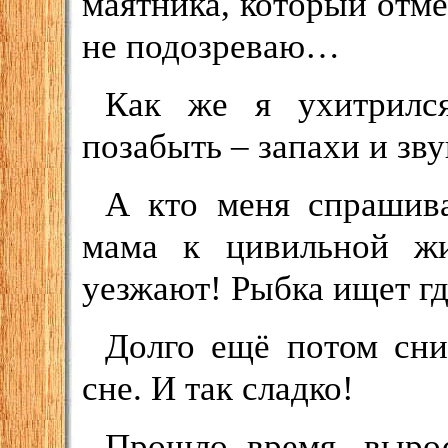
маятника, который отме
не подозреваю…
Как же я ухитрился
позабыть – запахи и зву
А кто меня спрашива
мама к цивильной жиз
уезжают! Рыбка ищет где
Долго ещё потом сни
сне. И так сладко!
Прошло время, вырос