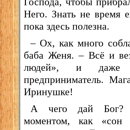
Господа, чтобы прибра
Него. Знать не время 
пока здесь полезна.
– Ох, как много собл
баба Женя. – Всё и ве
людей», и даже л
предприниматель. Маг
Иринушке!
А чего дай Бог? В
моментом, как «сон