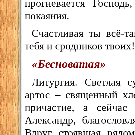
прогневается Господь
покаяния.
Счастливая ты всё-та
тебя и сродников твоих!
«Бесноватая»
Литургия. Светлая с
артос – священный хле
причастие, а сейчас
Александр, благословл
Вдруг стоявшая рядо