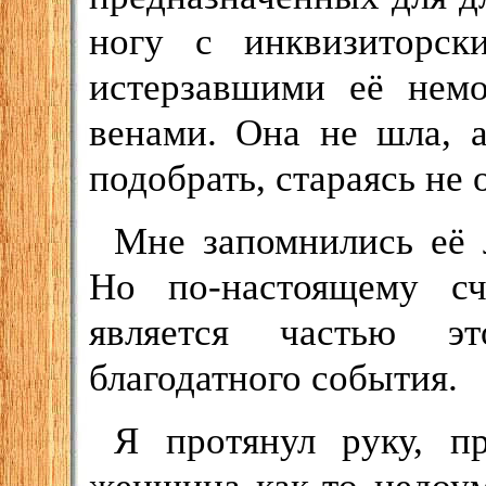
ногу с инквизиторс
истерзавшими её нем
венами. Она не шла, а
подобрать, стараясь не 
Мне запомнились её л
Но по-настоящему сч
является частью эт
благодатного события.
Я протянул руку, п