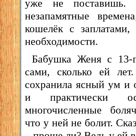
уже не поставишь. 
незапамятные времен
кошелёк с заплатами,
необходимости.
Бабушка Женя с 13-г
сами, сколько ей лет
сохранила ясный ум и 
и практически о
многочисленные боляч
что у ней не болит. Ска
– проще ли? Ведь у ей в