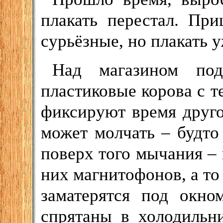
плакать перестал. Пр
сурьёзные, но плакать 
Над магазином под
пластиковые корова с т
фиксируют время друго
может молчать – будто
поверх того мычания –
них магнитофонов, а то
заматерятся под окн
спрятаны в холодильн