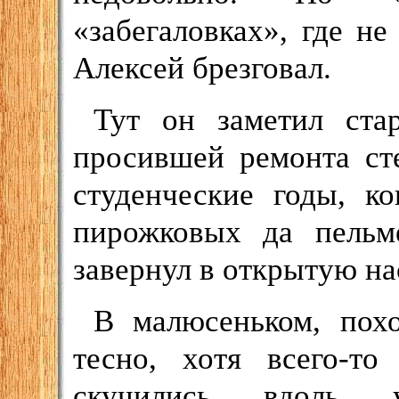
«забегаловках», где не
Алексей брезговал.
Тут он заметил ст
просившей ремонта ст
студенческие годы, к
пирожковых да пельм
завернул в открытую на
В малюсеньком, пох
тесно, хотя всего-т
скучились вдоль у