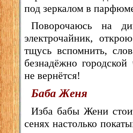
под зеркалом в парфюм
Поворочаюсь на ди
электрочайник, откро
тщусь вспомнить, сло
безнадёжно городской 
не вернётся!
Баба Женя
Изба бабы Жени стои
сенях настолько покатый