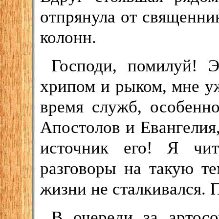
отпрянула от священник
колонн.
Господи, помилуй! Э
хрипом и рыком, мне у
время служб, особенн
Апостолов и Евангелия,
источник его! Я чи
разговоры на такую те
жизни не сталкивался. 
В очереди за артос