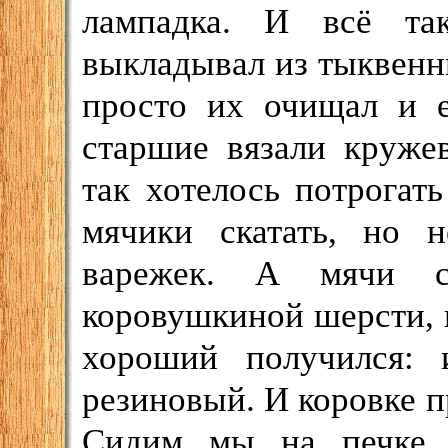
лампадка. И всё та
выкладывал из тыквенн
просто их очищал и е
старшие вязали круже
так хотелось потрогат
мячики скатать, но 
варежек. А мячи с
коровушкиной шерсти, к
хороший получился: 
резиновый. И коровке пр
Сидим мы на печке,