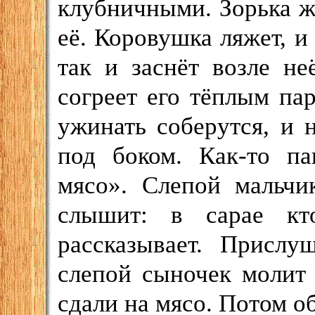
клубничными. Зорька жу
её. Коровушка ляжет, и 
так и заснёт возле не
согреет его тёплым па
ужинать соберутся, и 
под боком. Как-то па
мясо». Слепой мальч
слышит: в сарае кт
рассказывает. Прислу
слепой сыночек молит
сдали на мясо. Потом о