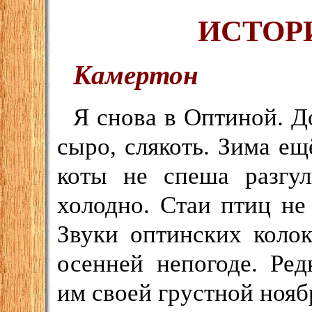
ИСТОР
Камертон
Я снова в Оптиной. До
сыро, слякоть. Зима е
коты не спеша разгу
холодно. Стаи птиц не 
Звуки оптинских колок
осенней непогоде. Ре
им своей грустной нояб