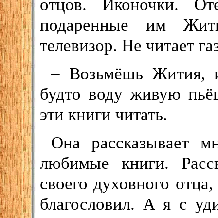
отцов. Иконочки. О
подаренные им Жити
телевизор. Не читает га
– Возьмёшь Жития, 
будто воду живую пьё
эти книги читать.
Она рассказывает 
любимые книги. Расск
своего духовного отца,
благословил. А я с уд