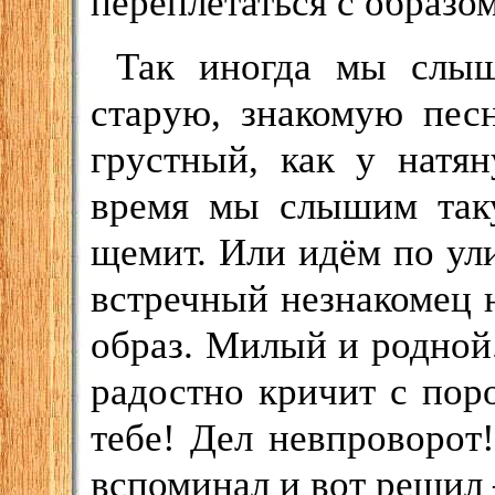
переплетаться с образом
Так иногда мы слыш
старую, знакомую пес
грустный, как у натя
время мы слышим так
щемит. Или идём по ули
встречный незнакомец н
образ. Милый и родной.
радостно кричит с поро
тебе! Дел невпроворот
вспоминал и вот решил 