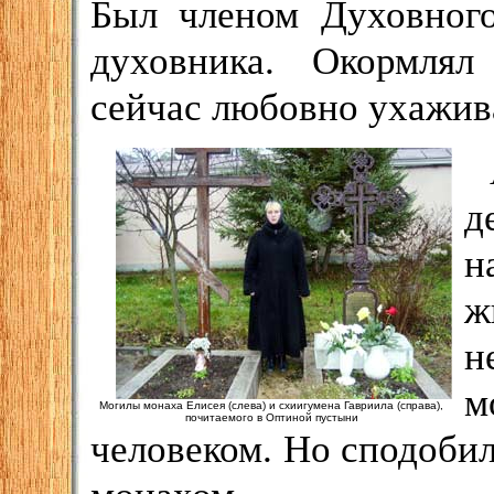
Был членом Духовного
духовника. Окормлял
сейчас любовно ухажива
д
н
ж
н
м
Могилы монаха Елисея (слева) и схиигумена Гавриила (справа),
почитаемого в Оптиной пустыни
человеком. Но сподобил