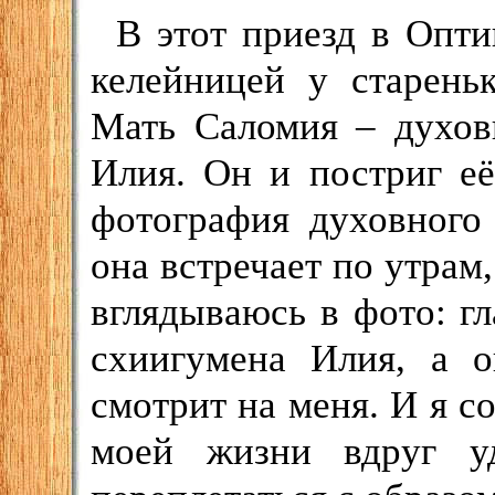
В этот приезд в Опт
келейницей у старень
Мать Саломия – духов
Илия. Он и постриг е
фотография духовного
она встречает по утрам,
вглядываюсь в фото: г
схиигумена Илия, а о
смотрит на меня. И я с
моей жизни вдруг у