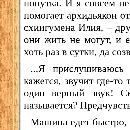
попутка. И я совсем не
помогает архидьякон о
схиигумена Илия, – дру
они жить не могут, и е
хоть раз в сутки, да соз
...Я прислушиваюсь
кажется, звучит где-то 
один верный звук! Ск
называется? Предчувс
Машина едет быстро, 