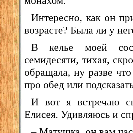
монахом.
Интересно, как он п
возрасте? Была ли у нег
В келье моей сосе
семидесяти, тихая, скр
обращала, ну разве чт
про обед или подсказать
И вот я встречаю с
Елисея. Удивляюсь и с
– Матушка, он вам ча