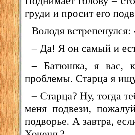
Поднимает голову – сто
груди и просит его подв
Володя встрепенулся:
– Да! Я он самый и ес
– Батюшка, я вас, 
проблемы. Старца я и
– Старца? Ну, тогда т
меня подвези, пожалу
подворье. А завтра, есл
Хочешь?