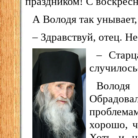
праздником! С воскрес
А Володя так унывает, 
– Здравствуй, отец. Н
– Старц
случилось
Волод
Обрадов
проблема
хорошо, ч
Хоть и н