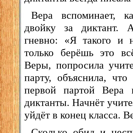
Вера вспоминает, к
двойку за диктант. 
гневно: «Я такого и 
только берёшь это вс
Веры, попросила учит
парту, объяснила, чт
первой партой Вера 
диктанты. Начнёт учите
уйдёт в конец класса. В
Сколько обид и нес