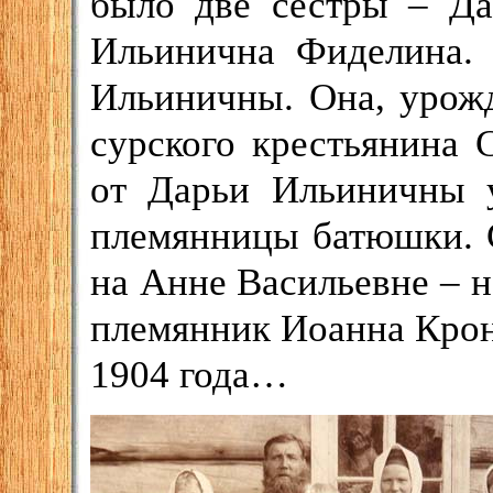
было две сестры – Д
Ильинична Фиделина. 
Ильиничны. Она, урож
сурского крестьянина
от Дарьи Ильиничны 
племянницы батюшки. 
на Анне Васильевне – н
племянник Иоанна Кронш
1904 года…