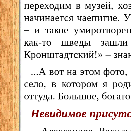
переходим в музей, хоз
начинается чаепитие. 
– и такое умиротворе
как-то шведы зашли
Кронштадтский!» – знаю
...А вот на этом фото,
село, в котором я род
оттуда. Большое, богато
Невидимое присут