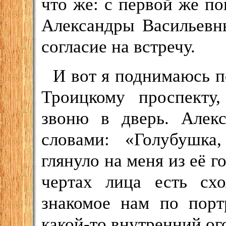
что же: с первой же п
Александры Васильевны
согласие на встречу.
И вот я поднимаюсь п
Троицкому проспекту
звоню в дверь. Алекс
словами: «Голубушка
глянуло на меня из её г
чертах лица есть сх
знакомое нам по порт
какой-то внутренний ого