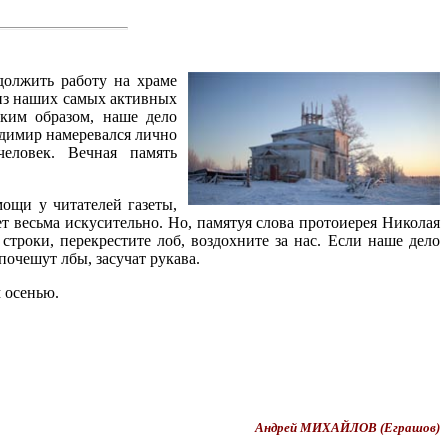
должить работу на храме
 из наших самых активных
ким образом, наше дело
адимир намеревался лично
еловек. Вечная память
ощи у читателей газеты,
ет весьма искусительно. Но, памятуя слова протоиерея Николая
строки, перекрестите лоб, воздохните за нас. Если наше дело
почешут лбы, засучат рукава.
 осенью.
Андрей МИХАЙЛОВ (Еграшов)