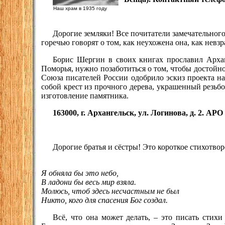
Наш храм в 1935 году
Дорогие земляки! Все почитатели замечательног
горечью говорят о том, как неухожена она, как невз
Борис Шергин в своих книгах прославил Архан
Поморья, нужно позаботиться о том, чтобы достойно
Союза писателей России одобрило эскиз проекта 
собой крест из прочного дерева, украшенный резьб
изготовление памятника.
163000, г. Архангельск, ул. Логинова, д. 2. АР
Дорогие братья и сёстры! Это короткое стихотв
Я обняла бы это небо,
В ладони бы весь мир взяла.
Молюсь, чтоб здесь несчастным не был
Никто, кого для спасения Бог создал.
Всё, что она может делать, – это писать стихи