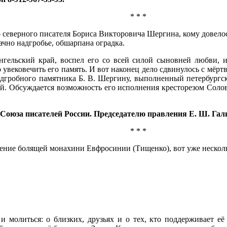
* * *
о северного писателя Бориса Викторовича Шергина, кому довело
рачно надгробье, обшарпана оградка.
гельский край, воспел его со всей силой сыновней любви, и
 увековечить его память. И вот наконец дело сдвинулось с мёр
надгробного памятника Б. В. Шергину, выполненный петербур
ой. Обсуждается возможность его исполнения кресторезом Соло
О Союза писателей России. Председателю правления Е. Ш. Галим
* * *
орение болящей монахини Евфросинии (Тищенко), вот уже нескол
 и молиться: о близких, друзьях и о тех, кто поддерживает е