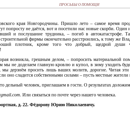
ПРОСЬБЫ О ПОМОЩИ
ловского края Новгородчины. Пришло лето – самое время про
ут попросту не даётся, вот и посетили нас новые скорби. Один
вший и послушание трудника, – погиб в автокатастрофе. Та
й строительной фирмы окончательно расстроились, к тому же Вл
роший плотник, кроме того что добрый, щедрой души ч
!
орая возникла, грешным делом, – попросить материальной пом
ом мы не доделаем главную кровлю и купол, в зиму уходить буд
, мы дерзнём просить лишь ваших молитв, дорогие. Читая эти 
если оно сладится собственными силами – пусть местные жители 
то дельный человек, приглашаем в гости. О результатах доложим
gmail.com
. Или связаться по почте через нашего человека.
урортная, д. 22. Фёдорову Юрию Николаевичу.