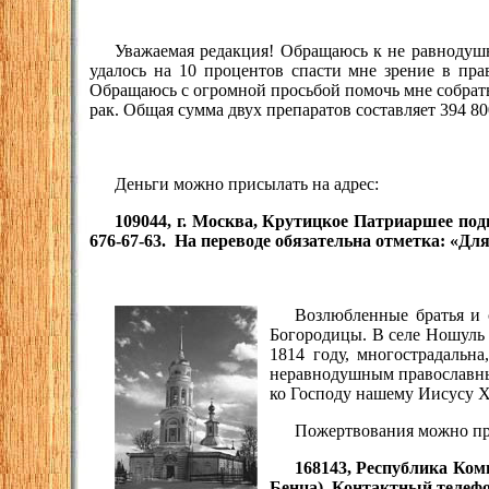
Уважаемая редакция! Обращаюсь к не равнодуш
удалось на 10 процентов спасти мне зрение в пра
Обращаюсь с огромной просьбой помочь мне собрать 
рак. Общая сумма двух препаратов составляет 394 80
Деньги можно присылать на адрес:
109044, г. Москва, Крутицкое Патриаршее подв
676-67-63. На переводе обязательна отметка: «Д
Возлюбленные братья и 
Богородицы. В селе Ношуль 
1814 году, многострадальн
неравнодушным православны
ко Господу нашему Иисусу 
Пожертвования можно пр
168143, Республика Ком
Бенца). Контактный телефон