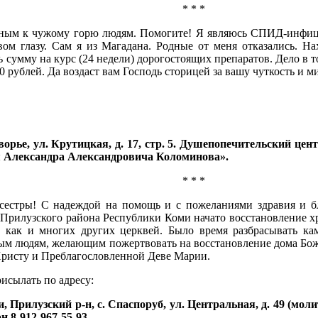
* * *
ным к чужому горю людям. Помогите! Я являюсь СПИД-инфицир
вом глазу. Сам я из Магадана. Родные от меня отказались. Н
сумму на курс (24 недели) дорогостоящих препаратов. Дело в то
0 рублей. Да воздаст вам Господь сторицей за вашу чуткость и м
орье, ул. Крутицкая, д. 17, стр. 5. Душепопечительский цен
ля Александра Александровича Коломинова».
* * *
сестры! С надеждой на помощь и с пожеланиями здравия и б
Прилузского района Республики Коми начато восстановление х
а, как и многих других церквей. Было время разбрасывать к
м людям, желающим пожертвовать на восстановление дома Божи
Христу и Преблагословленной Деве Марии.
исылать по адресу:
и, Прилузский р-н, с. Спаспоруб, ул. Центральная, д. 49 (
 8-912-967-55-93.