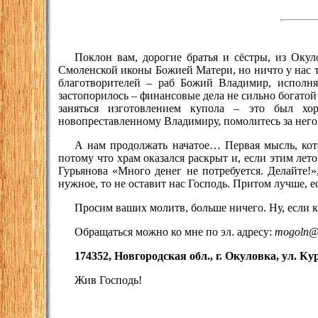
Поклон вам, дорогие братья и сёстры, из Оку
Смоленской иконы Божией Матери, но ничто у нас т
благотворителей – раб Божий Владимир, исполня
застопорилось – финансовые дела не сильно богато
заняться изготовлением купола – это был хо
новопреставленному Владимиру, помолитесь за него
А нам продолжать начатое… Первая мысль, кот
потому что храм оказался раскрыт и, если этим лет
Гурьянова «Много денег не потребуется. Делайте!»
нужное, то не оставит нас Господь. Притом лучше, 
Просим ваших молитв, больше ничего. Ну, если к
Обращаться можно ко мне по эл. адресу:
mogoln@
174352, Новгородская обл., г. Окуловка, ул. К
Жив Господь!