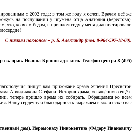
ованным с 2002 года; в том же году я ослеп. Врачам всё же
ахожусь на послушании у игумена отца Анатолия (Берестова).
м, что, ко всем бедам, в прошлом году у меня диагностировали
илосердие!
С низким поклоном – р. Б. Александр (тел. 8-964-597-18-60).
тр св. прав. Иоанна Кронштадтского. Телефон центра 8 (495)
лагополучия пишут вам прихожане храма Успения Пресвятой
рама Архидиакона Стефана. История храма, освящённого ещё в
амни, теперь пришло время их собирать. Обращаемся ко всем
я. Нашу сердечную благодарность выражаем в молитвах о вас
молитвенный дом). Иеромонаху Иннокентию (Фёдору Ивановичу