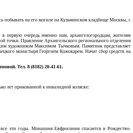
сь побывать на его могиле на Кузьминском кладбище Москвы, с
 в первую очередь именно нам, архангелогородцам, жителям
твой точки. Правление Архангельского регионального отделения
гским художником Максимом Тычковым. Памятник представляет
вецкого монастыря Георгием Кожокарем. Начат сбор средств на
овой. Тел. 8 (8182) 20-41-61.
ько лет прикованной к инвалидной коляске:
ё все эти годы. Монахиня Евфросиния спасается в Рождество-