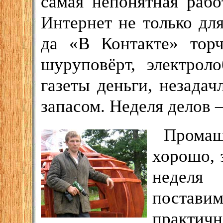
самая непонятная рабо
Интернет не только дл
да «В Контакте» торч
шуруповёрт, электрол
газеты деньги, незадач
запасом. Неделя делов 
Промаш
хорошо, 
неделя
постави
практич