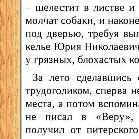
– шелестит в листве и
молчат собаки, и након
под дверью, требуя вып
келье Юрия Николаевича
у грязных, блохастых к
За лето сделавшись
трудоголиком, сперва н
места, а потом вспомин
не писал в «Веру», 
получил от питерского