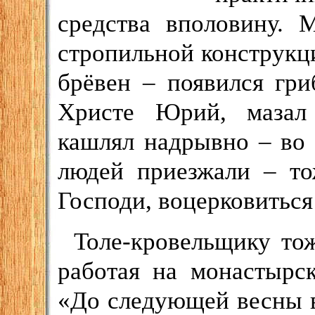
средства вполовину. 
стропильной конструкц
брёвен – появился гри
Христе Юрий, мазал 
кашлял надрывно – во
людей приезжали – т
Господи, воцерковиться
Толе-кровельщику тож
работая на монастырск
«До следующей весны в 