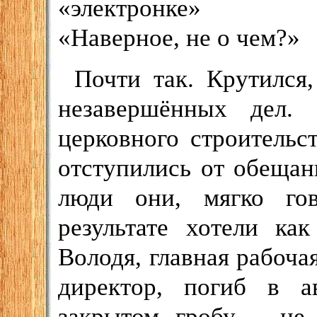
«электронке» не
«Наверное, не о чем?»
Почти так. Крутился,
незавершённых дел.
церковного строительс
отступились от обещанн
люди они, мягко го
результате хотели ка
Володя, главная рабоча
директор, погиб в а
закрытом гробу – не 