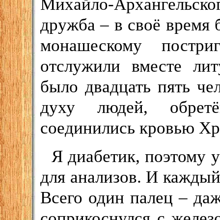
Михайло-Архангельс
дружба – в своё время 
монашескому постри
отслужили вместе лит
было двадцать пять че
духу людей, обрет
соединились кровью Хри
Я диабетик, поэтому у
для анализов. И каждый 
Всего один палец – даж
соприкоснулся с железо