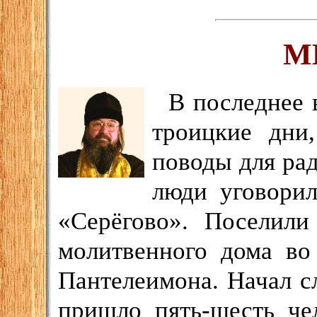
М
В последнее 
троицкие дни
поводы для ра
люди уговорил
«Серёгово». Поселили
молитвенного дома во
Пантелеимона. Начал с
пришло пять-шесть че