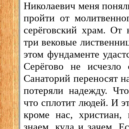
Николаевич меня понял
пройти от молитвенног
серёговский храм. От 
три вековые лиственниц
этом фундаменте удаст
Серёгово не исчезло 
Санаторий переносят на
потеряли надежду. Чт
что сплотит людей. И эт
кроме нас, христиан,
знаем, куда и зачем. 