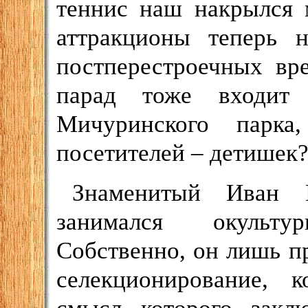
теннис наш накрылся 
аттракционы теперь н
постперестроечных вре
парад тоже входит
Мичуринского парк
посетителей – детишек
Знаменитый Иван М
занимался окульту
Собственно, он лишь п
селекционирование, 
смысл которого закл