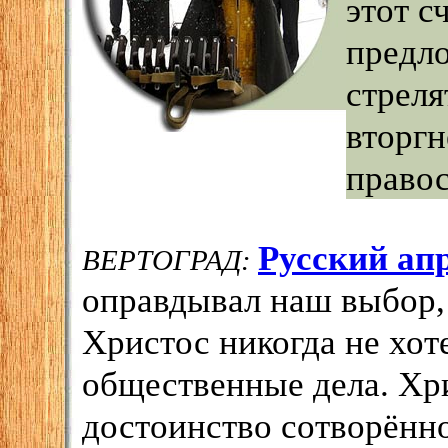
этот с
предл
стреля
вторгн
правос
Русский ап
ВЕРТОГРАД:
оправдывал наш выбор,
Христос никогда не хот
общественные дела. Хр
достоинство сотворённо