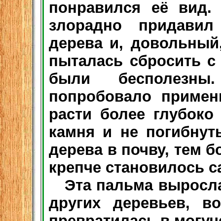
понравился её вид.
злорадно придавил
дерева и, довольный
пыталась сбросить с
были бесполезны
попробовало примени
расти более глубоко
камня и не погибнут
дерева в почву, тем 
крепче становилось с
Эта пальма выросла 
других деревьев, в
превратилась в могуч