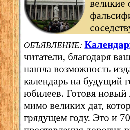
великие 
фальсиф
соседств
Календарь
ОБЪЯВЛЕНИЕ:
читатели, благодаря ва
нашла возможность изд
календарь на будущий го
юбилеев. Готовя новый 
мимо великих дат, кото
грядущем году. Это и 7
преставления дорогих р