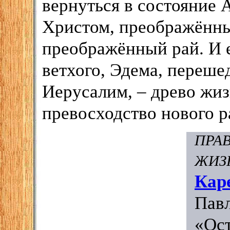
вернуться в состояние 
Христом, преображённы
преображённый рай. И 
ветхого, Эдема, переш
Иерусалим, – древо жиз
превосходство нового ра
ПРА
ЖИЗ
Кар
Пав
«Ос