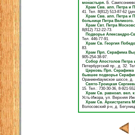
монастыря.
Б. Сампсониевски
Храм Свв. апп. Петра и 
41. Тел. 8(812) 513-87-62 (деж
Храм Свв. апп. Петра и 
больнице Петра Великого.
Храм Свт. Петра Московс
8(812) 712-22-73.
Подворье Александро-Св
Тел. 446-77-91.
Храм Св. Георгия Победо
83.
Храм Прп. Серафима Выр
905-254-38-97.
Собор Апостолов Петра и
Петербургский пр., д. 32. Тел
Церковь Прп. Серафима 
бывшее подворье Серафим
Ораниенбаумское шоссе, д. 11
Свято-Троицкая Сергиев
15. Тел.: 730-30-36, 8-921-55
Храм Св. равноап. вел. к
Усть-Ижора, ул. Верхняя Ижор
Храм Св. Архистратига М
Волосовский р-н, д. Бегуниц