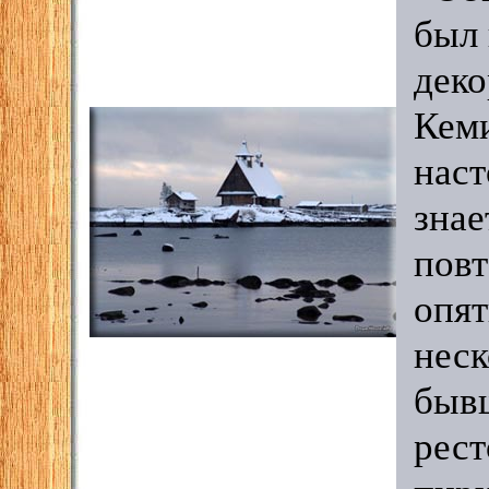
был
деко
Кеми
наст
знае
повт
опят
неск
быв
рест