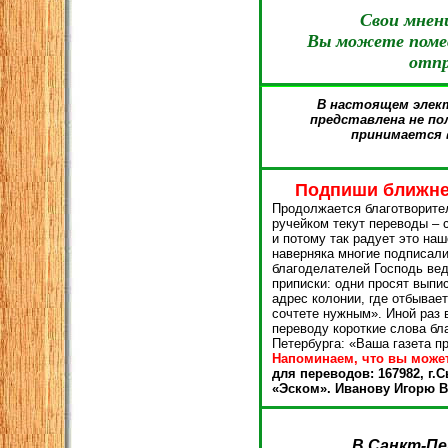
Свои мнен
Вы можете пом
отпр
В настоящем элек
представлена не по
принимается 
Подпиши ближне
Продолжается благотворите
ручейком текут переводы – 
и потому так радует это на
наверняка многие подписали
благоделателей Господь вед
приписки: одни просят выпи
адрес колонии, где отбывает
сочтете нужным». Иной раз 
переводу короткие слова бла
Петербурга: «Ваша газета п
Напоминаем, что вы может
для переводов: 167982, г.
«Эском». Иванову Игорю 
В Санкт-Пе