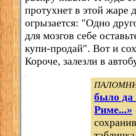
протухнет в этой жаре 
огрызается:
″
Одно друг
для мозгов себе оставьт
купи-продай
″
. Вот и со
Короче, залезли в автоб
.
ПАЛОМНИ
было да 
Риме...»
сохранив
табличка