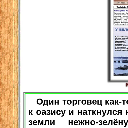
Один торговец как-т
к оазису и наткнулся
земли нежно-зелё