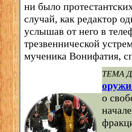
ни было протестантски
случай, как редактор о
услышав от него в теле
трезвеннической устрем
мученика Вонифатия, сп
ТЕМА 
оружи
о сво
начале
фракци