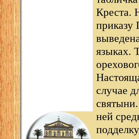
Креста. 
приказу 
выведена
языках. 
ореховог
Настояща
случае д
святыни.
ней сред
подделку