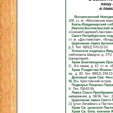
нашу 
в лавк
Воскресенский Новоде
100, ст. м. «Московские воро
Князь-Владимирский соб
Николо-Богоявленский м
«Сенная/Садовая/Спасская». Т
Санкт-Петербургское по
ст. м. «Достоевская», «Влади
Церковная лавка Артеми
д.3. Тел. 8(812) 570-22-23.
Успенское подворье Вве
лейтенанта Шмидта, д. 27/2. 
(канцелярия).
Храм Благовещения Прес
О., 8-я линия, д. 67, ст. м. 
Храм Рождества Иоанна 
пр., д. 83. Тел. 8(812) 234-13
Домовый храм Свв. бесс
№ 31».
Крестовский остров, п
Подворье Покрово-Тервен
А. Тел.758-62-55.
Лавка Спасо-Преображен
набережная, д. 34/36. Тел.: 2
Церковная лавка Свято-
21 (угол Литейного и Пестеля
Храм Св. целителя Пант
Храм Св. блгв. княгини