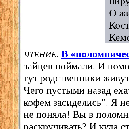
пиру
О жи
Кос
Кемс
В «поломниче
ЧТЕНИЕ:
зайцев поймали. И помо
тут родственники живут
Чего пустыми назад еха
кофем засиделись
″
. Я н
не поняла! Вы в полом
раскручивать? И куда с