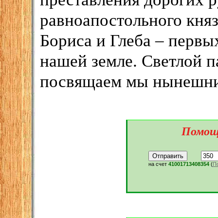
равноапостольного княз
Бориса и Глеба – первы
нашей земле. Светлой 
посвящаем мы нынешний
Помощь
на счет
41001713408354
(
П