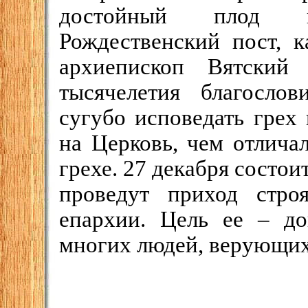
достойный плод п
Рождественский пост, к
архиепископ Вятский
тысячелетия благосло
сугубо исповедать грех
на Церковь, чем отлича
грехе. 27 декабря состо
проведут приход стро
епархии. Цель ее – д
многих людей, верующи