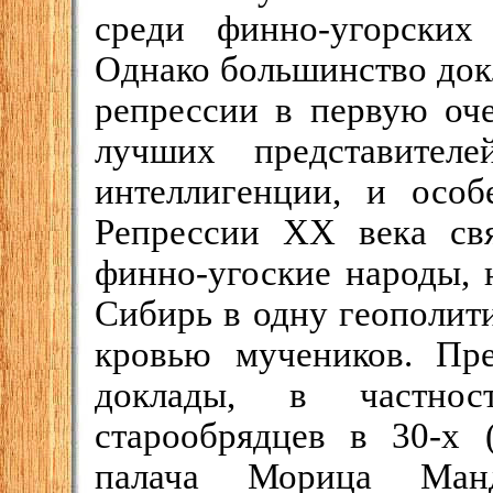
среди финно-угорских
Однако большинство докл
репрессии в первую оч
лучших представителе
интеллигенции, и особ
Репрессии XX века св
финно-угоские народы, 
Сибирь в одну геополит
кровью мучеников. Пр
доклады, в частнос
старообрядцев в 30-х 
палача Морица Манд