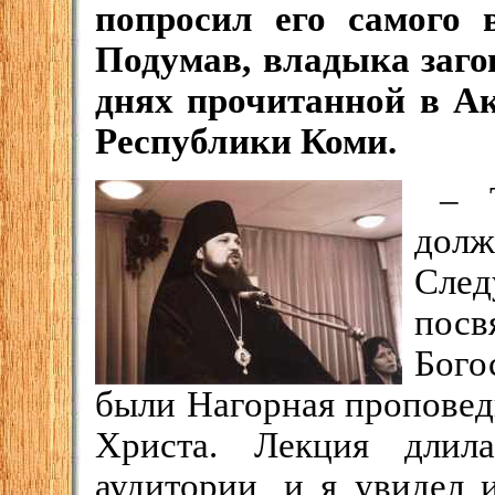
попросил его самого 
Подумав, владыка заго
днях прочитанной в А
Республики Коми.
– 
долж
Сле
пос
Бого
были Нагорная проповед
Христа. Лекция длил
аудитории, и я увидел 