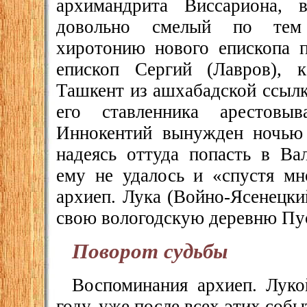
архимандрита Виссариона, 
довольно смелый по тем
хиротонию нового епископа 
епископ Сергий (Лавров), 
Ташкент из ашхабадской ссыл
его ставленника арестовы
Иннокентий вынужден ночью 
надеясь оттуда попасть в Ва
ему не удалось и «спустя мн
архиеп. Лука (Войно-Ясенецки
свою вологодскую деревню Пу
Поворот судьбы
Воспоминания архиеп. Лук
году, уже после всех этих собы