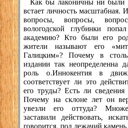
Как бы лаконичны ни были 
встает личность масштабная. 
вопросы, вопросы, вопро
вологодской глубинки попа
академию? Кто были его ро
жители называют его «мит
Галицким»? Почему в столь
издании так неопределенна д
роль о.Иннокентия в движ
соответствует ли это действи
его труды? Есть ли сведения
Почему на склоне лет он ве
увезли его оттуда? Множе
заставили действовать, иска
говорится, под лежачий камень 