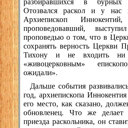
разбиравшихся в бурных ц
Отозвался раскол и у нас 
Архиепископ Иннокенти
проповедовавший, выступи
проповедью о том, что в Церк
сохранять верность Церкви П
Тихону и не входить ни
«живоцерковным» епископ
ожидали».
Дальше события развивалис
год, архиепископа Иннокентия
его место, как сказано, долж
обновленец. Что же делает
приезда раскольника, он став