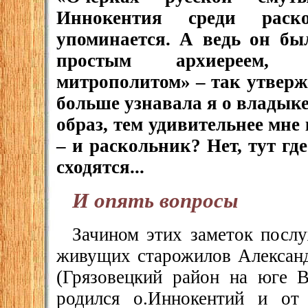
Иннокентия среди раск
упоминается. А ведь он бы
простым архиереем, 
митрополитом» – так утверж
больше узнавала я о владыке
образ, тем удивительнее мне 
– и раскольник? Нет, тут гд
сходятся...
И опять вопросы
Зачином этих заметок посл
живущих старожилов Алексан
(Грязовецкий район на юге В
родился о.Иннокентий и от