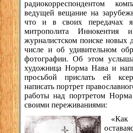
радиокорреспондентом ком
ведущей вещание на зарубежн
что и в своих передачах я
митрополита Иннокентия
журналистском поиске новых д
числе и об удивительном обр
фотографии. Об этом услыша
художница Норма Нава и нап
просьбой прислать ей ксе
написать портрет православно
работы над портретом Норма
своими переживаниями:
«Как
оставая