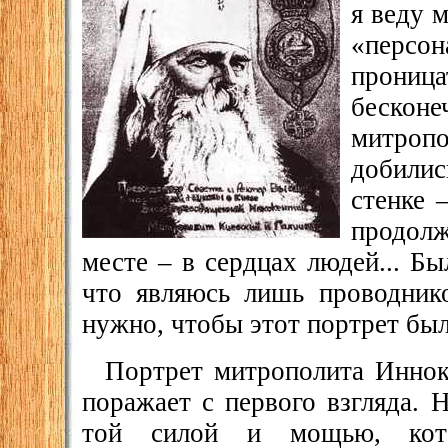
я веду 
«персон
прониц
беско
митропо
добилис
стенке 
продолж
месте – в сердцах людей... Б
что являюсь лишь проводник
нужно, чтобы этот портрет был
Портрет митрополита Инно
поражает с первого взгляда. 
той силой и мощью, кот