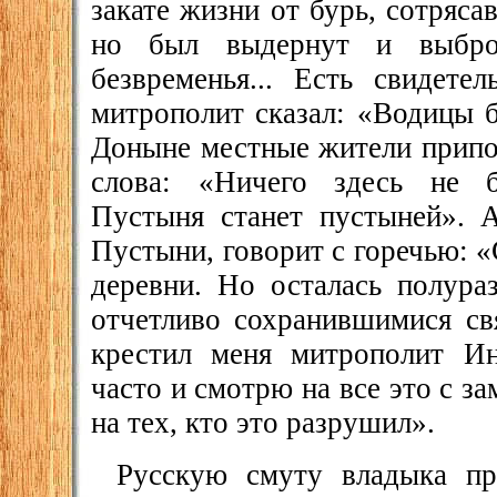
закате жизни от бурь, сотряса
но был выдернут и выбр
безвременья... Есть свидете
митрополит сказал: «Водицы 
Доныне местные жители припо
слова: «Ничего здесь не б
Пустыня станет пустыней». 
Пустыни, говорит с горечью: «
деревни. Но осталась полура
отчетливо сохранившимися св
крестил меня митрополит И
часто и смотрю на все это с з
на тех, кто это разрушил».
Русскую смуту владыка пр