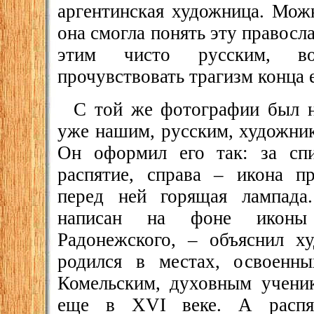
аргентинская художница. Можн
она смогла понять эту правос
этим чисто русским, вол
прочувствовать трагизм конца е
С той же фотографии был н
уже нашим, русским, художни
Он оформил его так: за сп
распятие, справа – икона пр
перед ней горящая лампада
написан на фоне иконы 
Радонежского, – объяснил х
родился в местах, освоенн
Комельским, духовным учени
еще в XVI веке. А распя