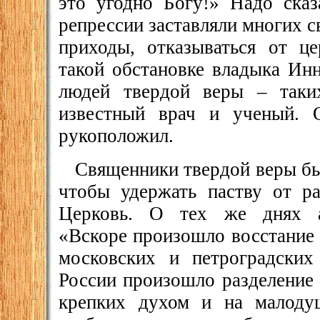
это угодно Богу!» Надо сказ
репрессии заставляли многих 
приходы, отказываться от ц
такой обстановке владыка Инн
людей твердой веры – таких
известный врач и ученый. 
рукоположил.
Священники твердой веры бы
чтобы удержать паству от ра
Церковь. О тех же днях ар
«Вскоре произошло восстание
московских и петроградских
России произошло разделение 
крепких духом и на малоду