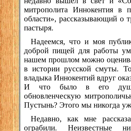
недавно вышел в свет и «Сб
митрополита Иннокентия в п
области», рассказывающий о т
пастыря.
Надеемся, что и моя публи
доброй пищей для работы ума
нашем прошлом можно оценива
в истории русской смуты. То
владыка Иннокентий вдруг оказ
И что было в его душе
обновленческую митрополичь
Пустынь? Этого мы никогда уж
Недавно, как мне рассказ
ограбили. Неизвестные 