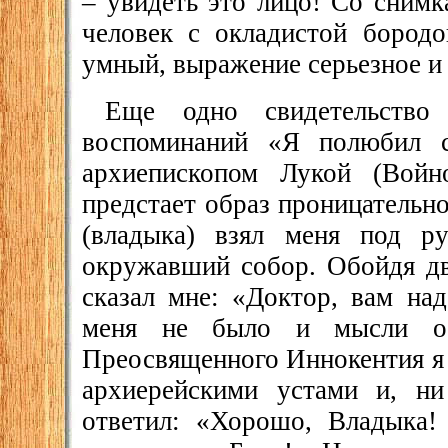
– увидеть это лицо! Со сним
человек с окладистой бородо
умный, выражение серьезное и
Еще одно свидетельств
воспоминаний «Я полюбил ст
архиепископом Лукой (Войн
предстает образ проницательн
(владыка) взял меня под р
окружавший собор. Обойдя дв
сказал мне: «Доктор, вам на
меня не было и мысли о 
Преосвященного Иннокентия я
архиерейскими устами и, н
ответил: «Хорошо, Владыка!