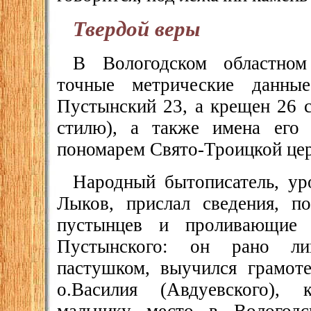
Твердой веры
В Вологодском областно
точные метрические данны
Пустынский 23, а крещен 26 с
стилю), а также имена его 
пономарем Свято-Троицкой цер
Народный бытописатель, у
Лыков, прислал сведения, п
пустынцев и проливающие 
Пустынского: он рано ли
пастушком, выучился грамот
о.Василия (Авдуевского),