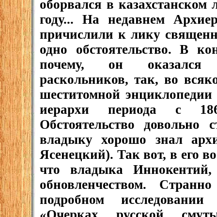
оборвался в казахстанском 
году... На недавнем Архие
причислили к лику священн
одно обстоятельство. В ко
почему, он оказался 
раскольников, так, во всяк
шеститомной энциклопедии 
иерархи периода с 18
Обстоятельство довольно с
владыку хорошо знал архи
Ясенецкий). Так вот, в его 
что владыка Иннокентий, 
обновленчеством. Стран
подробном исследовании
«Очерках русской сму