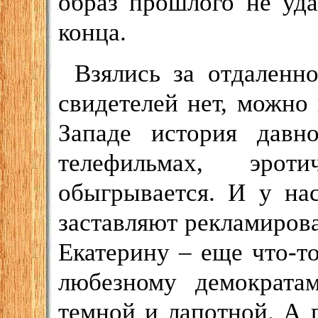
образ прошлого не удал
конца.
Взялись за отдаленн
свидетелей нет, можно 
Западе история давн
телефильмах, эрот
обыгрывается. И у на
заставляют рекламирова
Екатерину – еще что-то.
любезному демократам
темной и лапотной. А 