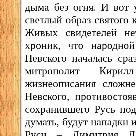
дыма без огня. И вот 
светлый образ святого 
Живых свидетелей не
хроник, что народной
Невского началась сра
митрополит Кирил
жизнеописания сложн
Невского, противосто
сохранившего Русь под
думать, будут нападки 
Руси – Димитрия До