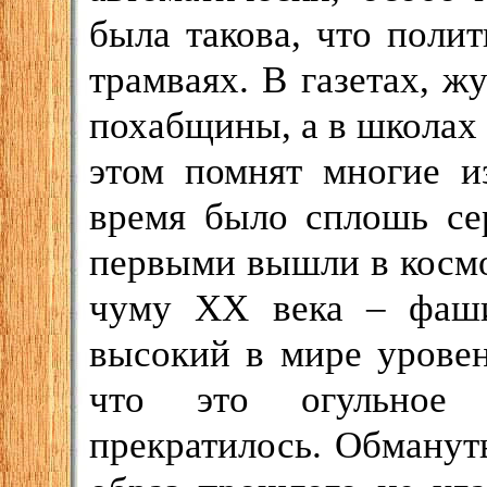
была такова, что поли
трамваях. В газетах, ж
похабщины, а в школах
этом помнят многие и
время было сплошь се
первыми вышли в космо
чуму ХХ века – фаш
высокий в мире урове
что это огульное 
прекратилось. Обманут