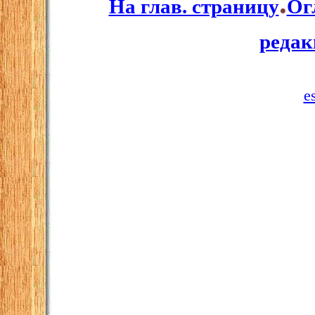
.
На глав. страницу
Ог
реда
e