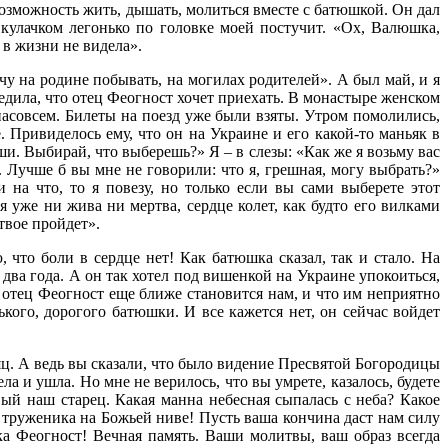
 возможность жить, дышать, молиться вместе с батюшкой. Он дал
 кулачком легонько по головке моей постучит. «Ох, Валюшка,
 в жизни не видела».
очу на родине побывать, на могилах родителей». А был май, и я
редила, что отец Феогност хочет приехать. В монастыре женском
 насовсем. Билеты на поезд уже были взяты. Утром помолились,
. Привиделось ему, что он на Украине и его какой-то маньяк в
ши. Выбирай, что выберешь?» Я – в слезы: «Как же я возьму вас
 Лучше б вы мне не говорили: что я, грешная, могу выбрать?»
 на что, то я повезу, но только если вы сами выберете этот
 уже ни жива ни мертва, сердце колет, как будто его вилками
твое пройдет».
 что боли в сердце нет! Как батюшка сказал, так и стало. На
з два года. А он так хотел под вишенкой на Украине упокоиться,
, отец Феогност еще ближе становится нам, и что им неприятно
ького, дорогого батюшки. И все кажется нет, он сейчас войдет
сяц. А ведь вы сказали, что было видение Пресвятой Богородицы
ла и ушла. Но мне не верилось, что вы умрете, казалось, будете
ый наш старец. Какая манна небесная сыпалась с неба? Какое
о труженика на Божьей ниве! Пусть ваша кончина даст нам силу
ка Феогност! Вечная память. Ваши молитвы, ваш образ всегда