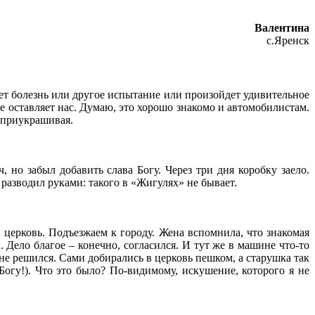
Валентина
с.Яренск
ет болезнь или другое испытание или произойдет удивительное
е оставляет нас. Думаю, это хорошо знакомо и автомобилистам.
е приукрашивая.
, но забыл добавить слава Богу. Через три дня коробку заело.
разводил руками: такого в «Жигулях» не бывает.
в церковь. Подъезжаем к городу. Жена вспомнила, что знакомая
 Дело благое – конечно, согласился. И тут же в машине что-то
ь не решился. Сами добирались в церковь пешком, а старушка так
Богу!). Что это было? По-видимому, искушение, которого я не