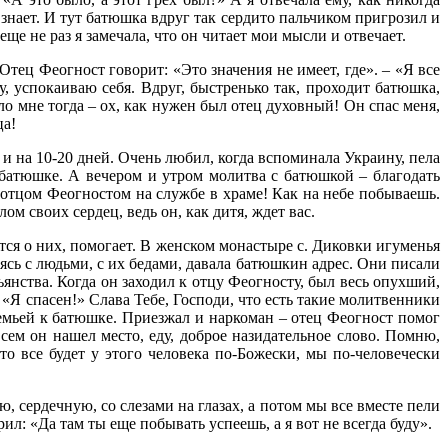
 знает. И тут батюшка вдруг так сердито пальчиком пригрозил и
еще не раз я замечала, что он читает мои мысли и отвечает.
Отец Феогност говорит: «Это значения не имеет, где». – «Я все
, успокаиваю себя. Вдруг, быстренько так, проходит батюшка,
ыло мне тогда – ох, как нужен был отец духовный! Он спас меня,
ца!
я и на 10-20 дней. Очень любил, когда вспоминала Украину, пела
батюшке. А вечером и утром молитва с батюшкой – благодать
 отцом Феогностом на службе в храме! Как на небе побываешь.
ом своих сердец, ведь он, как дитя, ждет вас.
тся о них, помогает. В женском монастыре с. Диковки игуменья
ясь с людьми, с их бедами, давала батюшкин адрес. Они писали
нства. Когда он заходил к отцу Феогносту, был весь опухший,
 «Я спасен!» Слава Тебе, Господи, что есть такие молитвенники
 семьей к батюшке. Приезжал и наркоман – отец Феогност помог
сем он нашел место, еду, доброе назидательное слово. Помню,
то все будет у этого человека по-Божески, мы по-человечески
, сердечную, со слезами на глазах, а потом мы все вместе пели
л: «Да там ты еще побывать успеешь, а я вот не всегда буду».