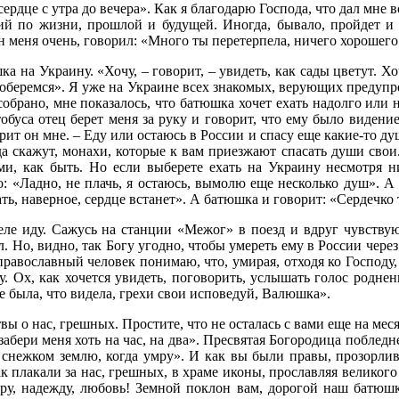
ердце с утра до вечера». Как я благодарю Господа, что дал мне
ний по жизни, прошлой и будущей. Иногда, бывало, пройдет и
н меня очень, говорил: «Много ты перетерпела, ничего хорошего
а на Украину. «Хочу, – говорит, – увидеть, как сады цветут. Х
, доберемся». Я уже на Украине всех знакомых, верующих предуп
 собрано, мне показалось, что батюшка хочет ехать надолго или
тобуса отец берет меня за руку и говорит, что ему было видение
рит он мне. – Еду или остаюсь в России и спасу еще какие-то ду
а скажут, монахи, которые к вам приезжают спасать души свои.
ми, как быть. Но если выберете ехать на Украину несмотря ни
 «Ладно, не плачь, я остаюсь, вымолю еще несколько душ». А я
ть, наверное, сердце встанет». А батюшка и говорит: «Сердечко 
еле иду. Сажусь на станции «Межог» в поезд и вдруг чувствую,
л. Но, видно, так Богу угодно, чтобы умереть ему в России чере
православный человек понимаю, что, умирая, отходя ко Господу
. Ох, как хочется увидеть, поговорить, услышать голос роднен
де была, что видела, грехи свои исповедуй, Валюшка».
вы о нас, грешных. Простите, что не осталась с вами еще на ме
абери меня хоть на час, на два». Пресвятая Богородица побледне
 снежком землю, когда умру». И как вы были правы, прозорлив
ак плакали за нас, грешных, в храме иконы, прославляя великог
веру, надежду, любовь! Земной поклон вам, дорогой наш батюш