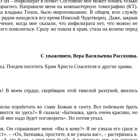
 УЗИ – инфильтрат в почке! Состояние мое может понять только
я диагноз. Направили меня на компьютерную томографию (КТ).
наш владыка Тихон, было миропомазание. В общем, всю службу
й рядом находился все время Николай Чудотворец. Даже, закрыв
чение, когда мне сказали, что инфильтрата нет, что можно не
него помолиться. Сразу же пошла в храм, стала на колени перед
С уважением, Вера Васильевна Рассохина.
сть). Поедем посетить Храм Христа Спасителя и другие храмы.
ых! В моем сердце, скорбящем этой тяжелой разлукой, явилось
илы поработать во славу Божью в скиту. Все побежали брать
ится ли здесь?» Я сказала: «Батюшка, здесь очень красиво, но
бой мне надо будет поговорить». Но потом уехал.
ок. Он спрашивает меня: «Вы к кому?» Я не узнала его сразу и
». – «Ох, батюшка, простите, я не узнала вас», – растерялась я.
А это было, а этот грех был?» А я отвечала ему, как никогда