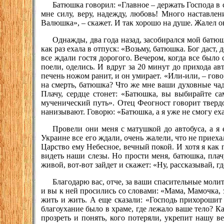
Батюшка говорил: «Главное – держать Господа в с
мне силу, веру, надежду, любовь! Много наставле
Валюшка», – скажет. И так хорошо на душе. Жалел о
Однажды, два года назад, засобирался мой батюшк
как раз ехала в отпуск: «Возьму, батюшка. Бог даст
все ждали гостя дорогого. Вечером, когда все было
поели, оделись. И вдруг за 20 минут до прихода ав
печень ножом ранит, и он умирает. «Или-или, – гово
на смерть, батюшка? Что же мне ваши духовные чад
Плачу, сердце стонет: «Батюшка, вы выбирайте са
мученический путь». Отец Феогност говорит твердо:
нанизывают. Говорю: «Батюшка, а я уже не смогу еха
Провели они меня с матушкой до автобуса, а я 
Украине все его ждали, очень жалели, что не приеха
Царство ему Небесное, вечный покой. И хотя я как 
видеть наши слезы. Но прости меня, батюшка, плачу
живой, вот-вот зайдет и скажет: «Ну, рассказывай, г
Благодарю вас, отче, за ваши спасительные молит
и вы к ней просились со словами: «Мама, Мамочка, з
жить и жить. А еще сказали: «Господь прихорошит
благоухание было в храме, где лежало ваше тело? К
прозреть и понять, кого потеряли, укрепит нашу 