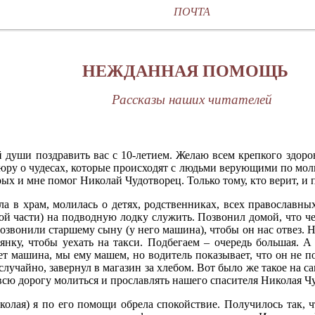
ПОЧТА
НЕЖДАННАЯ ПОМОЩЬ
Рассказы наших читателей
 души поздравить вас с 10-летием. Желаю всем крепкого здоров
шюру о чудесах, которые происходят с людьми верующими по мо
орых и мне помог Николай Чудотворец. Только тому, кто верит, и
ила в храм, молилась о детях, родственниках, всех православн
ой части) на подводную лодку служить. Позвонил домой, что че
озвонили старшему сыну (у него машина), чтобы он нас отвез. Но
янку, чтобы уехать на такси. Подбегаем – очередь большая. А
т машина, мы ему машем, но водитель показывает, что он не по
 случайно, завернул в магазин за хлебом. Вот было же такое на 
всю дорогу молиться и прославлять нашего спасителя Николая Ч
иколая) я по его помощи обрела спокойствие. Получилось так, 