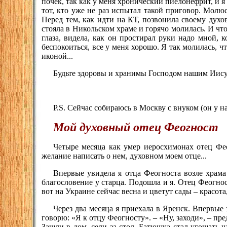
почек, так как у меня хронический пиелонефрит, и 
тот, кто уже не раз испытал такой приговор. Мол
Перед тем, как идти на КТ, позвонила своему дух
стояла в Никольском храме и горячо молилась. И чт
глаза, видела, как он простирал руки надо мной, к
беспокоиться, все у меня хорошо. Я так молилась, ч
иконой...
Будьте здоровы и хранимы Господом нашим Иис
P.S. Сейчас собираюсь в Москву с внуком (он у н
Мой духовный отец Феогност
Четыре месяца как умер иеросхимонах отец Ф
желание написать о нем, духовном моем отце...
Впервые увидела я отца Феогноста возле храма
благословение у старца. Подошла и я. Отец Феогнос
вот на Украине сейчас весна и цветут сады – красота
Через два месяца я приехала в Яренск. Впервые 
говорю: «Я к отцу Феогносту». – «Ну, заходи», – пре
Зашли в дом, сели за стол. Батюшка стал угощать ч