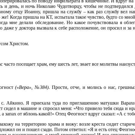
я оперировалась по поводу инфильтрата в кишечнике. И вдруг на
юсь и день, и ночь Николаю Чудотворцу, чтобы не подтвердилс
овному отцу Иоанну, пришла на службу – как раз службу вел 
о же! Когда пришла на КТ, испытала такое чувство, будто со мно
огда мне делали обследование. Но какое почувствовала я облег
то даже у доктора вызвала к себе расположение, он просил и за 
усом Христом.
ас часто посещает храм, ему шесть лет, знает все молитвы наизу
еогност
(«Вера», №384)
. Прости, отче, и молись о нас, грешн
 с. Айкино. Я приехала туда по приглашению матушки Варахи
т сидел в машине и спросил меня: «Что привело тебя сюда и нрав
, а запах от яблонь какой!» Отец Феогност вдруг сказал: «А с то
захожу на территорию храма и вижу: возле креста сидит старич
дложил он и пошел сзади. Потом ответил: «Я и есть отец Феогност
аем и расспрашивать о моей грешной жизни! И все спрашивал: «