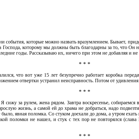
ни события, которые можно назвать вразумлением. Бывает, прид
а Господа, которому мы должны быть благодарны за то, что Он н
ледние годы. Рассказываю их, ничего при этом не добавляя и н
* * *
лился, что вот уже 15 лет безупречно работает коробка передач
ижением отвертки устранил неисправность. Потом от удивления 
* * *
Я сижу за рулем, жена рядом. Завтра воскресенье, собираемся 
рослую жизнь, а самой ей до храма не добраться, надо подвезти.
е было, явная поломка. Со стуком доехали до дома, а утром ехат
кой поломки не нашел, и стук с тех пор не повторялся (слава 
* * *