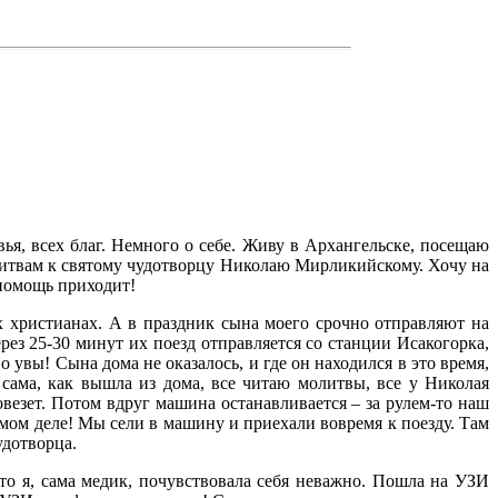
ья, всех благ. Немного о себе. Живу в Архангельске, посещаю
литвам к святому чудотворцу Николаю Мирликийскому. Хочу на
 помощь приходит!
ых христианах. А в праздник сына моего срочно отправляют на
рез 25-30 минут их поезд отправляется со станции Исакогорка,
 увы! Сына дома не оказалось, и где он находился в это время,
 сама, как вышла из дома, все читаю молитвы, все у Николая
везет. Потом вдруг машина останавливается – за рулем-то наш
самом деле! Мы сели в машину и приехали вовремя к поезду. Там
удотворца.
что я, сама медик, почувствовала себя неважно. Пошла на УЗИ