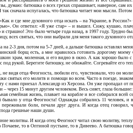
езы, думаю: батюшка о всех грехах спрашивает, наверное, сам их
 Я так сначала испугалась, что батюшка читает мои мысли. Потом 
«Как и где мне духовного отца искать – на Украине, в России?» 
рью». Он ответил: «Я уже стар» – и вышел. Сижу, кушаю, плачу
о и страшно! Это было четыре года назад, в 1997 году. Трудно б
цу, всех святых, что они выбрали для меня такого духовного от
а на 2-3 дня, потом на 5-7 дней, а дальше батюшка оставлял мен
инский борщ есть, а мне нравилось готовить дорогому моему 
шкин храм, моленная, и его видно в окно. А как хорошо было с
ас под рукой. Берегите батюшку, не обижайте. Согревайте его тепл
не видя отца Феогноста, любили его, чувствовали, что он моли
и святых его молитв и помощи во всем. Часто в поезде, знаком
 с нами приехал Александр из Херсона. Он уже пропадал от пья
 – через 15 минут другим человеком. Весь сияет, глаза большие:
ьная семейная жизнь, плавает на корабле и все собирался всей
й бывало у отца Феогноста! Однажды собрались 11 человек, и в
 переживали боли, печали друг друга. И когда отец говорил, ч
оспода грешные наши души.
ние молитвы. И когда отец Феогност читал свою молитву, теплую
Почаеве, то в Оптиной пустыне, то в Дивеево. А батюшка говори