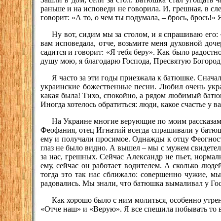
раньше и на исповеди не говорила. И, грешная, в сл
говорит: «А то, о чем ты подумала, – брось, брось!»
Ну вот, сидим мы за столом, и я спрашиваю его: 
вам исповедала, отче, возьмите меня духовной доче
садится и говорит: «Я тебя беру». Как было радостн
душу мою, я благодарю Господа, Пресвятую Богороди
Я часто за эти годы приезжала к батюшке. Сначал
украинские божественные песни. Любил очень укра
какая была! Тихо, спокойно, а рядом любимый батю
Иногда хотелось обратиться: люди, какое счастье у в
На Украине многие верующие по моим рассказам, 
Феофания, отец Игнатий всегда спрашивали у батюшк
ему и получали просимое. Однажды к отцу Феогносту
глаз не было видно. А вышел – мы с мужем свидетели
за нас, грешных. Сейчас Александр не пьет, нормал
ему, сейчас он работает водителем. А сколько люде
тогда это так нас сближало: совершенно чужие, мы
радовались. Мы знали, что батюшка вымаливал у Г
Как хорошо было с ним молиться, особенно утрен
«Отче наш» и «Верую». Я все спешила побывать то в 