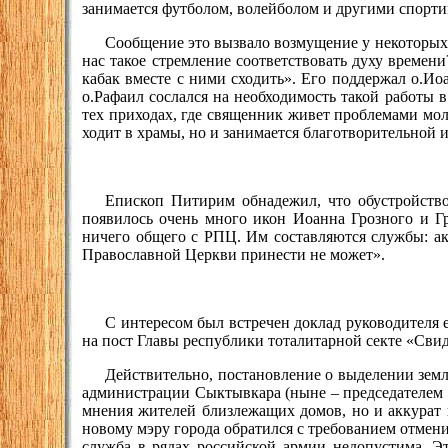
занимается футболом, волейболом и другими спорт
Сообщение это вызвало возмущение у некоторых 
нас такое стремление соответствовать духу времен
кабак вместе с ними сходить». Его поддержал о.Ио
о.Рафаил сослался на необходимость такой работы 
тех приходах, где священник живет проблемами моло
ходит в храмы, но и занимается благотворительной 
Епископ Питирим обнадежил, что обустройство
появилось очень много икон Иоанна Грозного и Гр
ничего общего с РПЦ. Им составляются службы: ака
Православной Церкви принести не может».
С интересом был встречен доклад руководителя 
на пост Главы республики тоталитарной секте «Сви
Действительно, постановление о выделении земл
администрации Сыктывкара (ныне – председателем Г
мнения жителей близлежащих домов, но и аккурат 
новому мэру города обратился с требованием отменит
служба в рядах российской армии недопустима. Эт