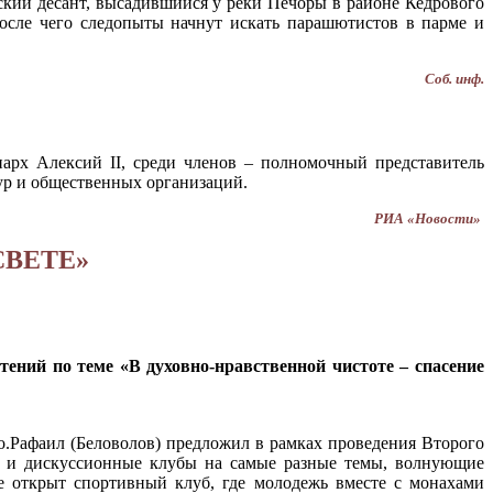
ский десант, высадившийся у реки Печоры в районе Кедрового
осле чего следопыты начнут искать парашютистов в парме и
Соб. инф.
арх Алексий II, среди членов – полномочный представитель
ур и общественных организаций.
РИА «Новости»
СВЕТЕ»
тений по теме «В духовно-нравственной чистоте – спасение
 о.Рафаил (Беловолов) предложил в рамках проведения Второго
ми и дискуссионные клубы на самые разные темы, волнующие
ме открыт спортивный клуб, где молодежь вместе с монахами