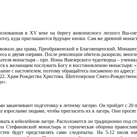
снованная в XV веке на берегу живописного лесного Яш-озер
фото), куда приглашаются будущие иноки. Сам же древний монас
вовало два храма, Преображенский и Благовещенский. Монашеска
еса и двумя озерами. После революции обитель разорили, многие
ателя монастыря – прп. Ионы Яшезерского чудотворца – учени
тся к желающим послужить Богу и восстановлению монастыря: «
ание с настоятелем, поэтому обращайтесь письменно по адресу: 
 22. Храм Рождества Христова. Шептозерское Свято-Рождествен
и».
 заканчивают подготовку к летнему лагерю. Он пройдет с 20 п
е взрослыми людьми, чтобы пригласить их в лагерь. Они просят 
овать в юбилейном лагере. Расположится он традиционно под с
на Стефановский монастырь и героическая оборона православ
стен будут представлять сами следопыты. На 5-12 июля нам