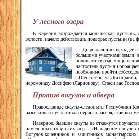
У лесного озера
В Карелии возрождается монашеская пустынь, о
волости, начало действовать подворье пустыни (на 
До революции здесь дейст
большими участками земли, л
почивают святые мощи основ
настоятель пустыни обращае
необходимо пройти собеседов
с.Шептозеро, ул.Лисицыной,
иеромонаху Досифею (Ларионову). Спаси вас Господ
Против вогулов и абвера
Православные скауты-следопыты Республики Коми
разыскивают участников первого лагеря, ставших уж
Наверное, бывшие скауты не откажутся поучаств
намеченных скаутских игр – «Нападение вогулов 
Вогулов-кочевников и защитников монастырских 