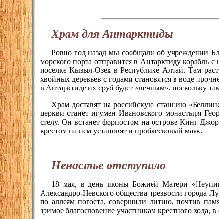
Храм для Антарктиды
Ровно год назад мы сообщали об учреждении Б
морского порта отправится в Антарктиду корабль с 
поселке Кызыл-Озек в Республике Алтай. Там раст
хвойных деревьев с годами становятся в воде прочн
в Антарктиде их сруб будет «вечным», поскольку та
Храм доставят на российскую станцию «Беллинс
церкви станет игумен Ивановского монастыря Гео
стелу. Он встанет форпостом на острове Кинг Джорд
крестом на нем установят и проблесковый маяк.
Ненастье отступило
18 мая, в день иконы Божией Матери «Неупив
Александро-Невского общества трезвости города Л
по аллеям погоста, совершили литию, почтив пам
зримое благословение участникам крестного хода, в 