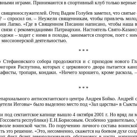
ивными играми. Принимаются в спортивный клуб только верные 
священнослужителей. Отец Вадим Голубев заметил, что святые 
и? – спросил он. – Неужели священникам, чтобы привлечь моло
анн Лапко. «Где в Священном Писании написано, чтобы наша ве
в связи с рекомендациями Патриархии. Настоятель Свято-Казан
дежи – ходит с ними в походы, занимается спортом, поет с ним
и миссионерской деятельностью.
* * *
 Стефановского собора продолжится и с приходом нового Гла
игория Распутина, которых с церковного двора пытается кано
фисты, тропари, кондаки. «Ничего хорошего, кроме раскола, –
* * *
епархиального антисектантского центра Андрея Бойко. Андрей 
детели Иеговы» было выделено место под «Зал царства» в Сыкты
и под сектантское капище вышло 4 октября 2001 г. Но вряд ли
оссовета республики) Е.Н.Борисовым. Особенно удивительно, чт
возле воинской части. По поручению личного состава воинской
ь это решение. «Это, несомненно, скажется на боевом духе солд
от факт будет деморализовывать обстановку в части, нарушат