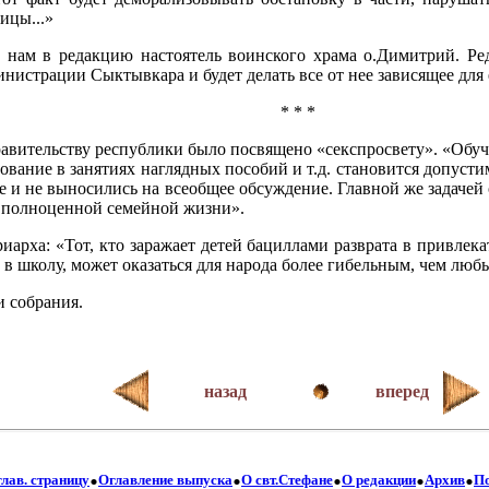
ицы...»
 нам в редакцию настоятель воинского храма о.Димитрий. Ред
страции Сыктывкара и будет делать все от нее зависящее для 
* * *
авительству республики было посвящено «секспросвету». «Обуче
ние в занятиях наглядных пособий и т.д. становится допустимы
е и не выносились на всеобщее обсуждение. Главной же задачей
 полноценной семейной жизни».
арха: «Тот, кто заражает детей бациллами разврата в привлека
в школу, может оказаться для народа более гибельным, чем люб
 собрания.
назад
вперед
.
.
.
.
.
глав. страницу
Оглавление выпуска
О свт.Стефане
О редакции
Архив
П