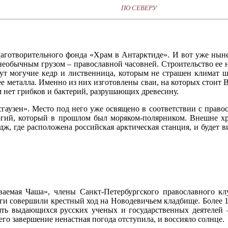
ПО СЕВЕРУ
лаготворительного фонда «Храм в Антарктиде». И вот уже нын
необычным грузом – православной часовней. Строительство ее н
ут могучие кедр и лиственница, которым не страшен климат ш
ее металла. Именно из них изготовлены сваи, на которых стоит 
м нет грибков и бактерий, разрушающих древесину.
гаузен». Место под него уже освящено в соответствии с право
ргий, который в прошлом был моряком-полярником. Внешне х
ж, где расположена российская арктическая станция, и будет в
аемая Чаша», члены Санкт-Петербургского православного кл
уги совершили крестный ход на Новодевичьем кладбище. Более
ять выдающихся русских ученых и государственных деятелей 
его завершение ненастная погода отступила, и воссияло солнце.