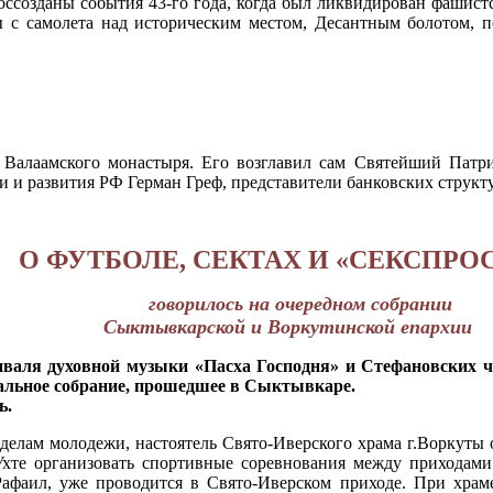
оссозданы события 43-го года, когда был ликвидирован фашист
 с самолета над историческим местом, Десантным болотом, п
Валаамского монастыря. Его возглавил сам Святейший Патри
 и развития РФ Герман Греф, представители банковских структ
О ФУТБОЛЕ, СЕКТАХ И «СЕКСПРО
говорилось на очередном собрании
Сыктывкарской и Воркутинской епархии
тиваля духовной музыки «Пасха Господня» и Стефановских
ч
альное собрание, прошедшее в Сыктывкаре.
ь.
 делам молодежи, настоятель Свято-Иверского храма г.Воркуты
 Ухте организовать спортивные соревнования между прихода
.Рафаил, уже проводится в Свято-Иверском приходе. При хра