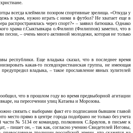
христиане.
отцы всегда клеймили позором спортивные зрелища. «Откуда у
дежь в храм, нужно играть с ними в футбол? Не хватает еще в
ра распространялась через спорт?» – заявил батюшка. Однако
ского храма г.Сыктывкара о.Филипп (Филиппов) заметил, что в
и песни, – очень много активной молодежи, которая не только
вы республики. Еще владыка сказал, что в последнее время
низировать какая-то псевдохристианская группа, не имеющая
 предупредил владыка, – такое прославление явных хулителей
сообщил, что в прошлом году во время предвыборной агитации
вкаре, на пересечении улиц Катаева и Морозова.
 можно связать с выборами факт его подписания бывшим главой
о место прямо в центре города подобрано не только без учета
 части № 5134 ее командир, полковник С.Браулов, в письме к
ат, – пишет он, – так как, согласно учению Свидетелей Иеговы,
ь православные традиции российской армии, что скажется на