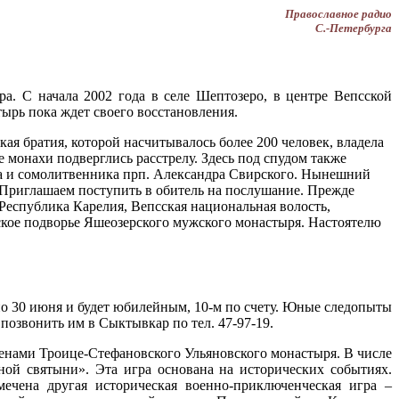
Православное радио
С.-Петербурга
а. С начала 2002 года в селе Шептозеро, в центре Вепсской
тырь пока ждет своего восстановления.
я братия, которой насчитывалось более 200 человек, владела
 монахи подверглись расстрелу. Здесь под спудом также
ка и сомолитвенника прп. Александра Свирского. Нынешний
Приглашаем поступить в обитель на послушание. Прежде
Республика Карелия, Вепсская национальная волость,
ское подворье Яшеозерского мужского монастыря. Настоятелю
о 30 июня и будет юбилейным, 10-м по счету. Юные следопыты
позвонить им в Сыктывкар по тел. 47-97-19.
тенами Троице-Стефановского Ульяновского монастыря. В числе
ной святыни». Эта игра основана на исторических событиях.
ечена другая историческая военно-приключенческая игра –