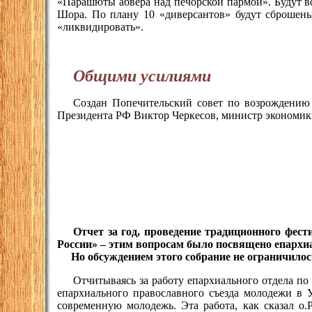
«Парашюты абвера над печорской пармой». Будут в
Шора. По плану 10 «диверсантов» будут сброшены
«ликвидировать».
Общими усилиями
Создан Попечительский совет по возрождению 
Президента РФ Виктор Черкесов, министр экономики
Отчет за год, проведение традиционного фес
России» – этим вопросам было посвящено епархи
Но обсуждением этого собрание не ограничилос
Отчитываясь за работу епархиального отдела по
епархиального православного съезда молодежи в
современную молодежь. Эта работа, как сказал о