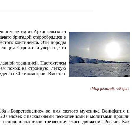
ешним летом из Архангельского
ачато бригадой старообрядцев в
естого континента. Эти породы
Венеция. Строители уверяют, что
славной традицией. Настоятелем
рам похож на стройную, легкую
иден за 30 километров. Вместе с
«Мир религий»/«Вера»
уба «Бодрствование» во имя святого мученика Вонифатия и
 120 человек с пасхальными песнопениями и молитвами прошли
– основоположников трезвеннического движения России. Как