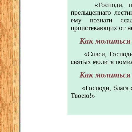
«Господи, 
прельщеннаго лести
ему познати сла
проистекающих от не
Как молиться 
«Спаси, Господи
святых молитв помил
Как молиться 
«Господи, блага 
Твоею!»