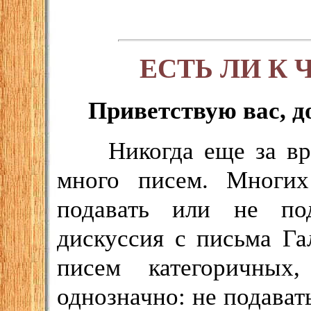
ЕСТЬ ЛИ К 
Приветствую вас, до
Никогда еще за в
много писем. Многи
подавать или не под
дискуссия с письма Г
писем категоричных
однозначно: не подават