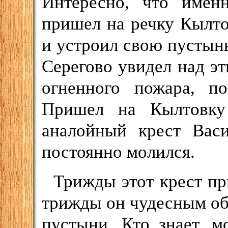
Интересно, что имен
пришел на речку Кылт
и устроил свою пустынь
Серегово увидел над э
огненного пожара, по
Пришел на Кылтовку
аналойный крест Васи
постоянно молился.
Трижды этот крест пр
трижды он чудесным об
пустыни. Кто знает, м