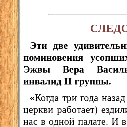
СЛЕДО
Эти две удивительн
поминовения усопши
Эжвы Вера Василье
инвалид II группы.
«Когда три года наза
церкви работает) ездил
нас в одной палате. И в