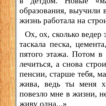
в детдом. Новые «м
образования, выучили
жизнь работала на стро
Ох, ох, сколько веде
таскала песка, цемента
пятого этажа. Потом в
лечиться, а снова строи
пенсии, старше тебя, м
жива, ведь ты меня х
повезло мне в жизни, н
живу одна...»