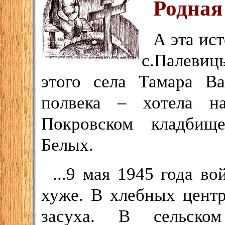
Родная
А эта ис
с.Палеви
этого села Тамара В
полвека – хотела н
Покровском кладбищ
Белых.
...9 мая 1945 года в
хуже. В хлебных цент
засуха. В сельском