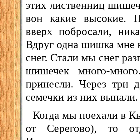
этих лиственниц шишече
вон какие высокие. 
вверх побросали, ник
Вдруг одна шишка мне н
снег. Стали мы снег раз
шишечек много-мног
принесли. Через три 
семечки из них выпали.
Когда мы поехали в К
от Серегово), то о