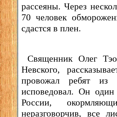
рассеяны. Через неско
70 человек обморожен
сдастся в плен.
Священник Олег Тэо
Невского, рассказыва
провожал ребят из П
исповедовал. Он один
России, окормляю
неразговорчив, все л