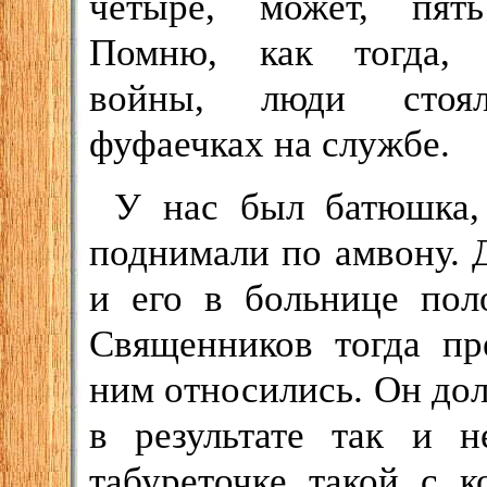
четыре, может, пять
Помню, как тогда, 
войны, люди сто
фуфаечках на службе.
У нас был батюшка, 
поднимали по амвону. Д
и его в больнице пол
Священников тогда пр
ним относились. Он долг
в результате так и 
табуреточке такой с к