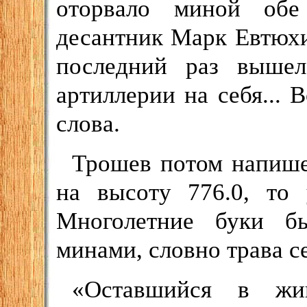
оторвало миной обе
десантник Марк Евтюхи
последний раз выше
артиллерии на себя... 
слова.
Трошев потом напишет
на высоту 776.0, то 
Многолетние буки б
минами, словно трава с
«Оставшийся в жи