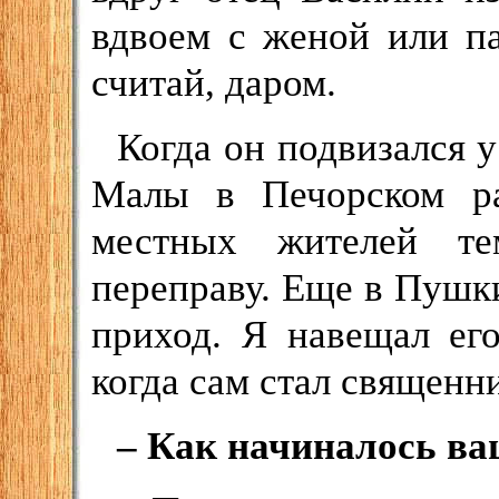
вдвоем с женой или п
считай, даром.
Когда он подвизался у
Малы в Печорском ра
местных жителей те
переправу. Еще в Пушк
приход. Я навещал ег
когда сам стал священн
– Как начиналось ва