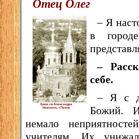
Отец Олег
– Я наст
в город
представл
– Расск
себе.
– Я с д
Храм св.Александра
Божий. И
Невского, г.Псков
немало неприятност
учителям. Их унижа