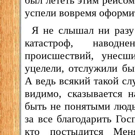
был лететь этим рейсом,
успели вовремя оформи
Я не слышал ни разу
катастроф, навод
происшествий, унесши
уцелели, отслужили бы
А ведь всякий такой слу
видимо, сказывается 
быть не понятыми люд
за все благодарить Го
кто постыдится Ме