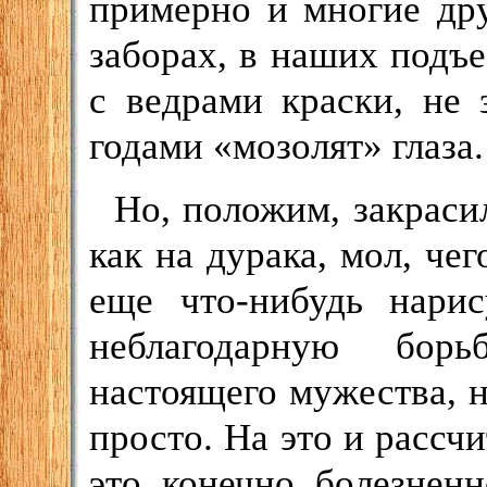
примерно и многие др
заборах, в наших подъе
с ведрами краски, не 
годами «мозолят» глаза.
Но, положим, закрасил
как на дурака, мол, чег
еще что-нибудь нарис
неблагодарную борь
настоящего мужества, н
просто. На это и рассч
это, конечно, болезненн