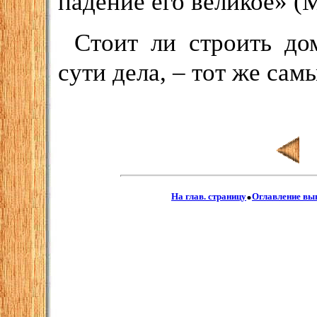
падение его великое» (М
Стоит ли строить до
сути дела, – тот же cам
.
На глав. страницу
Оглавление вы