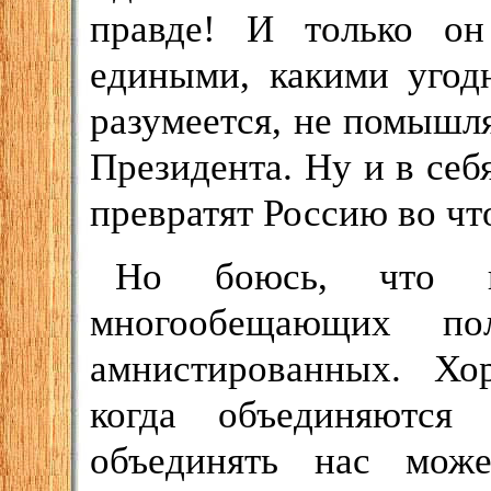
правде! И только он
едиными, какими угодн
разумеется, не помышля
Президента. Ну и в себя
превратят Россию во чт
Но боюсь, что г
многообещающих по
амнистированных. Хо
когда объединяются
объединять нас мож