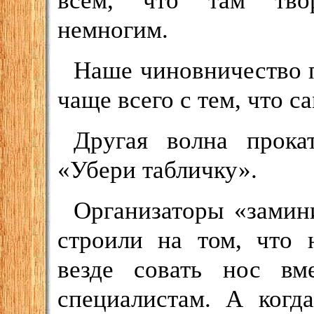
всем, что там твор
немногим.
Наше чиновничество п
чаще всего с тем, что с
Другая волна прока
«Убери табличку».
Организаторы «замин
строили на том, что
везде совать нос вм
специалистам. А когд