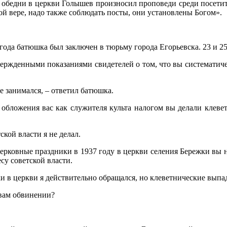
ле обедни в церкви Голышев произносил проповеди среди посети
й вере, надо также соблюдать посты, они установлены Богом».
 года батюшка был заключен в тюрьму города Егорьевска. 23 и 2
ержденными показаниями свидетелей о том, что вы систематичес
не занимался, – ответил батюшка.
у обложения вас как служителя культа налогом вы делали клеве
кой власти я не делал.
 церковные праздники в 1937 году в церкви селения Бережки в
су советской власти.
в церкви я действительно обращался, но клеветнические выпады 
 вам обвинении?