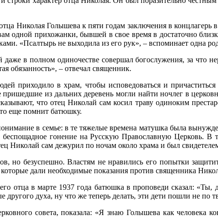
ти строки характер отца Николая. Он был поразительно честным че
тца Николая Голышева к пяти годам заключения в концлагерь в 
вам одной прихожанки, бывшей в свое время в достаточно близ
руками. «Псалтырь не выходила из его рук», – вспоминает одна р
даже в полном одиночестве совершал богослужения, за что нер
тая обязанность», – отвечал священник.
людей приходило в храм, чтобы исповедоваться и причаститьс
е пришедшие из дальних деревень могли найти ночлег в церков
казывают, что отец Николай сам косил траву одиноким престар
 кто еще помнит батюшку.
понимание в семье: в те тяжелые времена матушка была вынужде
ое беспощадное гонение на Русскую Православную Церковь. В
ец Николай сам дежурил по ночам около храма и был свидетелем
ов, но безуспешно. Властям не нравились его попытки защитит
 которые дали необходимые показания против священника Нико
его отца в марте 1937 года батюшка в проповеди сказал: «Ты, д
рые другого духа, ну что же теперь делать, эти дети пошли не по 
церковного совета, показала: «Я знаю Голышева как человека