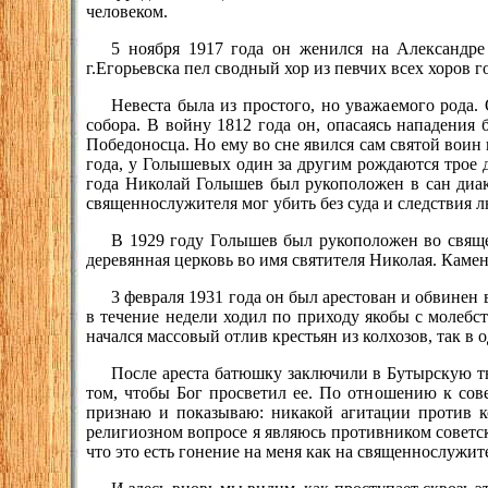
человеком.
5 ноября 1917 года он женился на Александр
г.Егорьевска пел сводный хор из певчих всех хоров г
Невеста была из простого, но уважаемого рода.
собора. В войну 1812 года он, опасаясь нападения
Победоносца. Но ему во сне явился сам святой воин 
года, у Голышевых один за другим рождаются трое д
года Николай Голышев был рукоположен в сан диако
священнослужителя мог убить без суда и следствия 
В 1929 году Голышев был рукоположен во свяще
деревянная церковь во имя святителя Николая. Камен
3 февраля 1931 года он был арестован и обвинен в
в течение недели ходил по приходу якобы с молебст
начался массовый отлив крестьян из колхозов, так в
После ареста батюшку заключили в Бутырскую тю
том, чтобы Бог просветил ее. По отношению к сов
признаю и показываю: никакой агитации против к
религиозном вопросе я являюсь противником советск
что это есть гонение на меня как на священнослужит