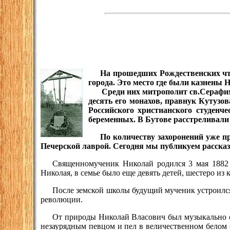
На прошедших Рождественских чте
города. Это место где были казнены
Среди них митрополит св.Серафим (
десять его монахов, правнук Кутуз
Российского христианского студенч
беременных. В Бутове расстреливали 
По количеству захоронений уже п
Печерской лаврой. Сегодня мы публикуем рассказ
Священномученик Николай родился 3 мая 1882 
Николая, в семье было еще девять детей, шестеро из 
После земской школы будущий мученик устроился 
революции.
От природы Николай Власович был музыкально о
незаурядным певцом и пел в величественном белом