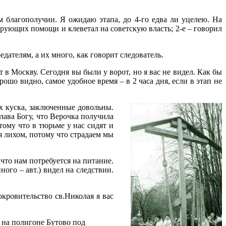
 благополучии. Я ожидаю этапа, до 4-го едва ли уцелею. На
у верующих помощи и клеветал на советскую власть; 2-е – говорил
едателям, а их много, как говорит следователь.
ят в Москву. Сегодня вы были у ворот, но я вас не видел. Как бы
ошо видно, самое удобное время – в 2 часа дня, если в этап не
ых куска, заключенные довольны.
Слава Богу, что Верочка получила
тому что в тюрьме у нас сидят и
я лихом, потому что страдаем мы
что нам потребуется на питание.
ого – авт.) видел на следствии.
кровительство св.Николая я вас
 на полигоне Бутово под