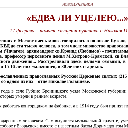
НОВОМУЧЕНИКИ
«ЕДВА ЛИ УЦЕЛЕЮ...
17 февраля – память священномученика о.Николая 
ниях в Москве очень много говорилось о полигоне Бутово, ч
 НКВД до ста тысяч человек, в том числе множество правосл
Чичагов), архимандрит св.Кронид (Любимов) – почитаемый 
ова, профессор церковного пения М.Хитрово-Крамской, св.
еского движения... Расстреливали здесь целыми семьями,
и 15-16-летних мальчишек, и 80-летних стариков.
рославленных православных Русской Церковью святых (215 ч
 об одном из них – отце Николае Голышеве.
года в селе Губино Бронницкого уезда Московской губернии 
которых умерли в раннем возрасте.
работать конторщиком на фабрике, а в 1914 году был принят по
даренным человеком. Сам выучился музыкальной грамоте, умел
 соборе г.Егорьевска вместе с известным басом Доримедонтом