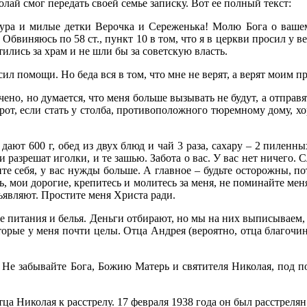
лай смог передать своей семье записку. Вот ее полный текст:
Шура и милые детки Верочка и Сереженька! Молю Бога о вашем
за. Обвиняюсь по 58 ст., пункт 10 в том, что я в церкви просил 
тились за храм и не шли бы за советскую власть.
ил помощи. Но беда вся в том, что мне не верят, а верят моим пр
нчено, но думается, что меня больше вызывать не будут, а отправ
от, если стать у столба, противоположного тюремному дому, хор
дают 600 г, обед из двух блюд и чай 3 раза, сахару – 2 пиленн
 разрешат иголки, и те зашью. Забота о вас. У вас нет ничего. 
те себя, у вас нужды больше. А главное – будьте осторожны, по
, мои дорогие, крепитесь и молитесь за меня, не поминайте мен
дъявляют. Простите меня Христа ради.
ме питания и белья. Деньги отбирают, но мы на них выписываем, 
торые у меня почти целы. Отца Андрея (вероятно, отца благочинн
 Не забывайте Бога, Божию Матерь и святителя Николая, под по
а Николая к расстрелу. 17 февраля 1938 года он был расстрелян