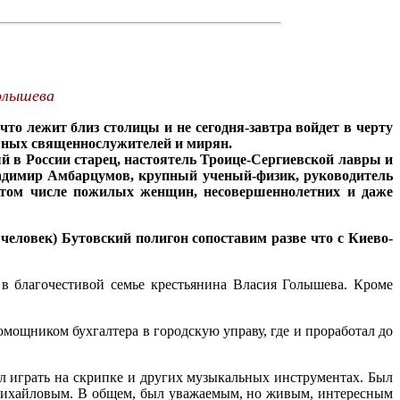
»
Голышева
то лежит близ столицы и не сегодня-завтра войдет в черту
авных священнослужителей и мирян.
в России старец, настоятель Троице-Сергиевской лавры и
Владимир Амбарцумов, крупный ученый-физик, руководитель
 в том числе пожилых женщин, несовершеннолетних и даже
еловек) Бутовский полигон сопоставим разве что с Киево-
в благочестивой семье крестьянина Власия Голышева. Кроме
мощником бухгалтера в городскую управу, где и проработал до
 играть на скрипке и других музыкальных инструментах. Был
 Михайловым. В общем, был уважаемым, но живым, интересным