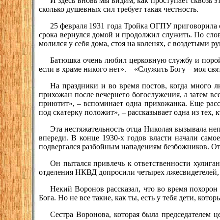
И здесь вновь мы видим, как проступает сквозь э
сколько душевных сил требует такая честность.
25 февраля 1931 года Тройка ОГПУ приговорила о
срока вернулся домой и продолжил служить. По сло
молился у себя дома, стоя на коленях, с воздетыми 
Батюшка очень любил церковную службу и порой 
если в храме никого нет». – «Служить Богу – моя свя
На праздники и во время постов, когда много 
прихожан после вечернего богослужения, а затем вс
приютит», – вспоминает одна прихожанка. Еще расс
под скатерку положит», – рассказывает одна из тех,
Эта нестяжательность отца Николая вызывала не
впереди. В конце 1930-х годов власти начали сам
подвергался разбойным нападениям безбожников. От
Он пытался привлечь к ответственности хулиган
отделения НКВД допросили четырех лжесвидетелей,
Некий Воронов рассказал, что во время похорон 
Бога. Но не все такие, как ты, есть у тебя дети, кото
Сестра Воронова, которая была председателем 