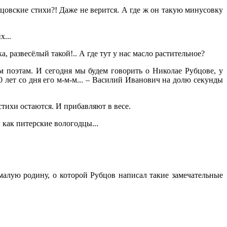
бцовские стихи?! Даже не верится. А где ж он такую минусовку
х...
, развесёлый такой!.. А где тут у нас масло растительное?
им поэтам. И сегодня мы будем говорить о Николае Рубцове, у
40 лет со дня его м-м-м... – Василий Иванович на долю секунды
тихи остаются. И прибавляют в весе.
 как питерские вологодцы...
малую родину, о которой Рубцов написал такие замечательные