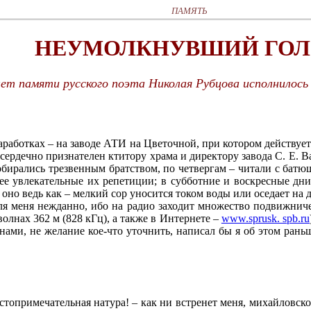
ПАМЯТЬ
НЕУМОЛКНУВШИЙ ГО
лет памяти русского поэта Николая Рубцова исполнилось
аработках – на заводе АТИ на Цветочной, при котором действу
 сердечно признателен ктитору храма и директору завода С. Е. В
обирались трезвенным братством, по четвергам – читали с бат
нее увлекательные их репетиции; в субботние и воскресные д
оно ведь как – мелкий сор уносится током воды или оседает на д
ля меня нежданно, ибо на радио заходит множество подвижниче
олнах 362 м (828 кГц), а также в Интернете –
www.sprusk. spb.ru
онами, не желание кое-что уточнить, написал бы я об этом ран
топримечательная натура! – как ни встренет меня, михайловско