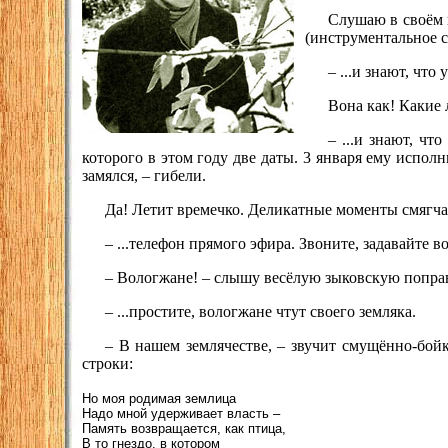
Слушаю в своём к
(инструментальное 
– ...и знают, чт
Вона как! Какие 
– ...и знают, ч
которого в этом году две даты. 3 января ему исполн
замялся, – гибели.
Да! Летит времечко. Деликатные моменты смягчаю
– ...телефон прямого эфира. Звоните, задавайте 
– Вологжане! – слышу весёлую зыковскую попра
– ...простите, вологжане чтут своего земляка.
– В нашем землячестве, – звучит смущённо-бой
строки:
Но моя родимая землица
Надо мной удерживает власть –
Память возвращается, как птица,
В то гнездо, в котором