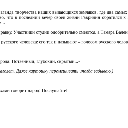
паганда творчества наших выдающихся земляков, где два самы
но, что в последний вечер своей жизни Гаврилин обратился к 
...
оправку. Участники студии одобрительно смеются, а Тамара Вален
о русского человека: его так и называют – голосом русского челов
арода! Потаённый, глубокий, скрытый...»
лаголет. Даже картошку перемешивать иногда забываю.)
тихами говорит народ! Послушайте!