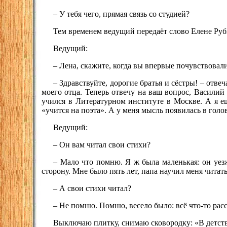
– У тебя чего, прямая связь со студией?
Тем временем ведущий передаёт слово Елене Рубц
Ведущий:
– Лена, скажите, когда вы впервые почувствовал
– Здравствуйте, дорогие братья и сёстры! – отве
моего отца. Теперь отвечу на ваш вопрос, Василий 
учился в Литературном институте в Москве. А я ещ
«учится на поэта». А у меня мысль появилась в голов
Ведущий:
– Он вам читал свои стихи?
– Мало что помню. Я ж была маленькая: он уезж
сторону. Мне было пять лет, папа научил меня читат
– А свои стихи читал?
– Не помню. Помню, весело было: всё что-то рас
Выключаю плитку, снимаю сковородку: «В детств