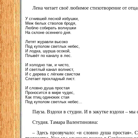
Лена читает своё любимое стихотворение от отц
У сгнившей лесной избушки,
Меж белых стволов бродя,
Люблю собирать волнушки
На склоне осеннего дня.
Летят журавли высоко
Под куполом светлых небес,
И лодка, шурша осокой,
Плывёт по каналу в лес.
И холодно так, и чисто,
И светлый канал волнист,
И с дерева с лёгким свистом
Слетает прохладный лист.
И словно душа простая
Проносится в мире чудес,
Как птиц одиноких стая
Под куполом светлых небес...
Пауза. Вздохи в студии. И в закутке вздохи – м
Студия. Тамара Валентиновна:
– Здесь прозвучало: «и словно душа простая». 