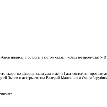
убцов написал про Бога, а потом сказал: «Ведь не пропустят!» И
то скоро во Дворце культуры имени Газа состоится программн
Сергей Зыков и актёры-чтецы Валерий Малюшин и Ольга Зарубин
евчонка!