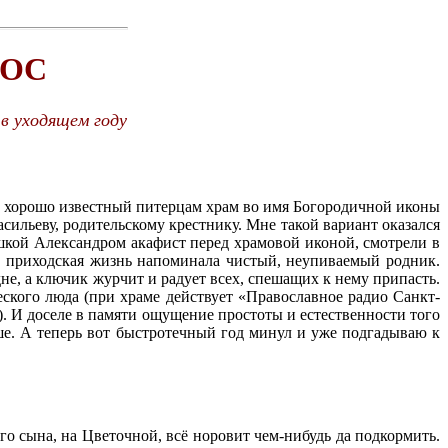
ЛОС
 в уходящем году
ет хорошо известный питерцам храм во имя Богородичной иконы
асильеву, родительскому крестнику. Мне такой вариант оказался
юшкой Александром акафист перед храмовой иконой, смотрели в
ни приходская жизнь напоминала чистый, неупиваемый родник.
не, а ключик журчит и радует всех, спешащих к нему припасть.
ского люда (при храме действует «Православное радио Санкт-
). И доселе в памяти ощущение простоты и естественности того
ьше. А теперь вот быстротечный год минул и уже подгадываю к
го сына, на Цветочной, всё норовит чем-нибудь да подкормить.