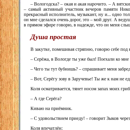
– Вологодска? – окая и акая нарочито. – А вятск
– самый активный участник вечеров памяти Никол
прекрасный исполнитель, музыкант, ну и... одно тол
он мне сделался очень дорог, это – мой друг. А веду
в прямом эфире говорю, в надежде, что он меня слыш
Душа простая
В закутке, помешивая стряпню, говорю себе под 
– Серёжа, в Вологде ты уже был! Поехали ко мне
– Чего ты тут бубнишь? – спрашивает меня забр
– Вот, Серёгу зову в Заручевье! Ты же к нам не е
Коля осматривается, тянет носом запах моих гриб
– А где Серёга?
Киваю на приёмник.
– С удовольствием приеду! – говорит Зыков через
Коля впечатлён: