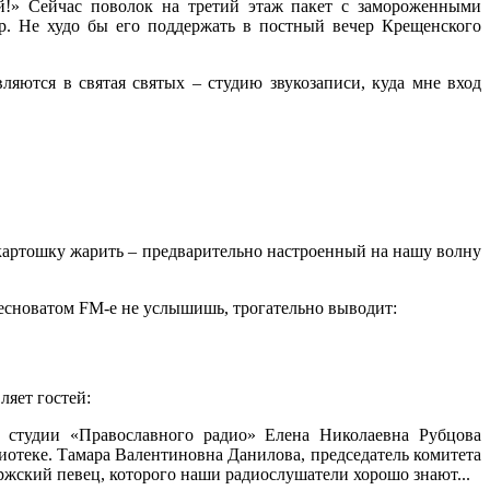
ай!» Сейчас поволок на третий этаж пакет с замороженными
р. Не худо бы его поддержать в постный вечер Крещенского
ляются в святая святых – студию звукозаписи, куда мне вход
я картошку жарить – предварительно настроенный на нашу волну
бесноватом FM-е не услышишь, трогательно выводит:
ляет гостей:
 студии «Православного радио» Елена Николаевна Рубцова
иотеке. Тамара Валентиновна Данилова, председатель комитета
ржский певец, которого наши радиослушатели хорошо знают...