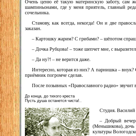
Очень ценю её такую материнскую заботу, сам ж
шампиньонами, где у меня приятель, главный ред
сочельника.
Стамову, как всегда, некогда! Он и две право
заказан.
– Картошку жарим? С грибами? – шёпотом спра
– Дочка Рубцова! – тоже шепчет мне, с выразите
– Да ну?! – не верится даже.
Интересно, которая из них? А парнишка – внук? 
приёмник погромче сделав.
После позывных «Православного радио» звучит в
До конца, до тихого креста
Пусть душа останется чиста!..
Студия. Василий 
– Добрый вечер
(Меньшикова), дочь 
культуры Вологодско