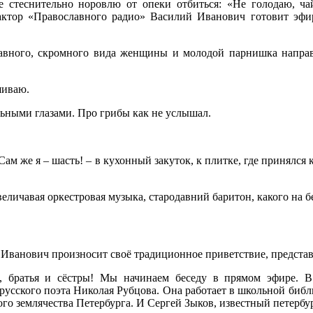
е стеснительно норовлю от опеки отбиться: «Не голодаю, ч
актор «Православного радио» Василий Иванович готовит эфи
славного, скромного вида женщины и молодой парнишка направ
шиваю.
льными глазами. Про грибы как не услышал.
Сам же я – шасть! – в кухонный закуток, к плитке, где принялс
еличавая оркестровая музыка, стародавний баритон, какого на 
Иванович произносит своё традиционное приветствие, представ
, братья и сёстры! Мы начинаем беседу в прямом эфире. В
русского поэта Николая Рубцова. Она работает в школьной библ
го землячества Петербурга. И Сергей Зыков, известный петербу