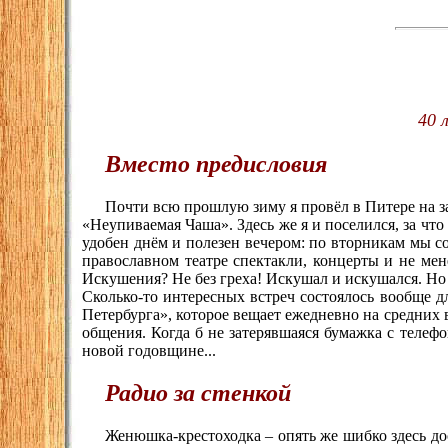
40 
Вместо предисловия
Почти всю прошлую зиму я провёл в Питере на з
«Неупиваемая Чаша». Здесь же я и поселился, за что
удобен днём и полезен вечером: по вторникам мы с
православном театре спектакли, концерты и не ме
Искушения? Не без греха! Искушал и искушался. Но 
Сколько-то интересных встреч состоялось вообще д
Петербурга», которое вещает ежедневно на средних в
общения. Когда б не затерявшаяся бумажка с телеф
новой годовщине...
Радио за стенкой
Женюшка-крестоходка – опять же шибко здесь дос