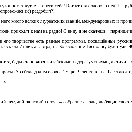
ухонном закутке. Ничего себе! Вот кто так здорово пел! На ру
сопровождение) раздобыл?!
о у него много всяких лауреатских званий, международных и прочи
люди приходят к нам на радио! С виду и не скажешь – парнишечка
то в его творчестве есть разные программы, посвящённые русск
илось бы 75 лет, а завтра, на Богоявление Господне, будет уже 
тся, беды становятся житейскими недоразумениями, а стихи... с
вопросы. А сейчас дадим слово Тамаре Валентиновне. Расскажите,
вку.
кий певучий женский голос, – собрались люди, любящие свою 