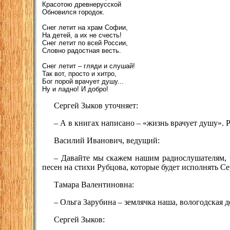
Красотою древнерусской
Обновился городок.
Снег летит на храм Софии,
На детей, а их не счесть!
Снег летит по всей России,
Словно радостная весть.
Снег летит – гляди и слушай!
Так вот, просто и хитро,
Бог порой врачует душу...
Ну и ладно! И добро!
Сергей Зыков уточняет:
– А в книгах написано – «жизнь врачует душу». Р
Василий Иванович, ведущий:
– Давайте мы скажем нашим радиослушателям, ч
песен на стихи Рубцова, которые будет исполнять 
Тамара Валентиновна:
– Ольга Зарубина – землячка наша, вологодская д
Сергей Зыков: