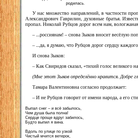
родилась.
У нас множество направлений, в частности про
Александрович Гаврилин, духовные братья. Извест
пропал. Николай Рубцов дорог всем нам, вологжанам
– ...россиянам! – снова Зыков вносит весёлую п
– ...да, я думаю, что Рубцов дорог сердцу каждог
И снова Зыков:
– Как Свиридов сказал, «тихий голос великого н
(Мне этот Зыков определённо нравится. Добре г
Тамара Валентиновна согласно продолжает:
– И не Рубцов говорит от имени народа, а его с
Выпал снег – и всё забылось,
Чем душа была полна!
Сердце проще вдруг забилось,
Будто выпил я вина.
Вдоль по улице по узкой
Чистый мчится ветерок,