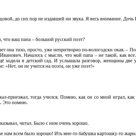
овой, до сих пор не издавшей ни звука. Я весь внимание. Дочь 
и, что ваш папа – большой русский поэт?
чает она тихо, просто, уже непритворно по-вологодски окая. – П
Иванович. Началось с мысли, что мой папа – не такой, как все.
ё ходила в детский сад. И услышала разговор, женщины две у к
е: «Нет, он не учится на поэта, он уже поэт!»
ал-приезжал, тогда учился. Помню, как он со мной играл, как
ь. Это помню.
сказывал, читал. Было с ним очень хорошо.
е нам всем было хорошо! Ить мне-то бабушка картошку-то жарила