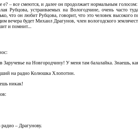
ие е? – все смеются, и далее он продолжает нормальным голосом
ая Рубцова, устраиваемых на Вологодчине, очень часто туда
ько, что он любит Рубцова, говорит, что это человек высокого 
щим вечера будет Михаил Драгунов, член вологодского землячеств
ит и помнит...
нос:
 в Заручевье на Новгородчину! У меня там балалайка. Знаешь, ка
едший на радио Колюшка Хлопотин.
дешь никак!
ов:
 радио – Драгунову.