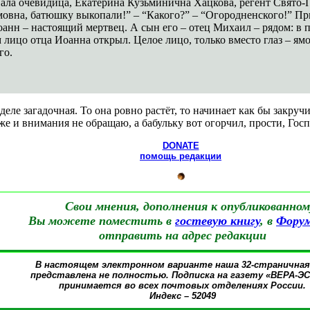
вала очевидица, Екатерина Кузьминична Хацкова, регент Свято-
мовна, батюшку выкопали!” – “Какого?” – “Огородненского!” Пр
н – настоящий мертвец. А сын его – отец Михаил – рядом: в пла
лицо отца Иоанна открыл. Целое лицо, только вместо глаз – я
го.
 деле загадочная. То она ровно растёт, то начинает как бы закру
уже и внимания не обращаю, а бабульку вот огорчил, прости, Г
DONATE
помощь редакции
Свои мнения, дополнения к опубликованном
Вы можете поместить в
гостевую книгу
, в
Фору
отправить на адрес редакции
В настоящем электронном варианте наша 32-страничная
представлена не полностью. Подписка на газету «ВЕРА-Э
принимается во всех почтовых отделениях России.
Индекс – 52049