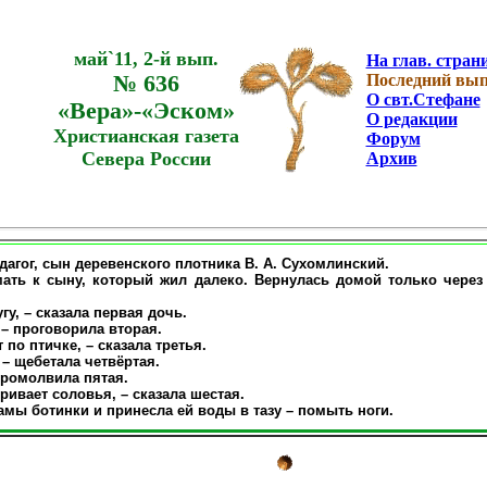
май`11, 2-й вып.
На глав. стран
№ 636
Последний вып
О свт.Стефане
«Вера»-«Эском»
О редакции
Христианская газета
Форум
Севера России
Архив
гог, сын деревенского плотника В. А. Сухомлинский.
 к сыну, который жил далеко. Вернулась домой только через не
у, – сказала первая дочь.
– проговорила вторая.
по птичке, – сказала третья.
 – щебетала четвёртая.
промолвила пятая.
вает соловья, – сказала шестая.
мы ботинки и принесла ей воды в тазу – помыть ноги.