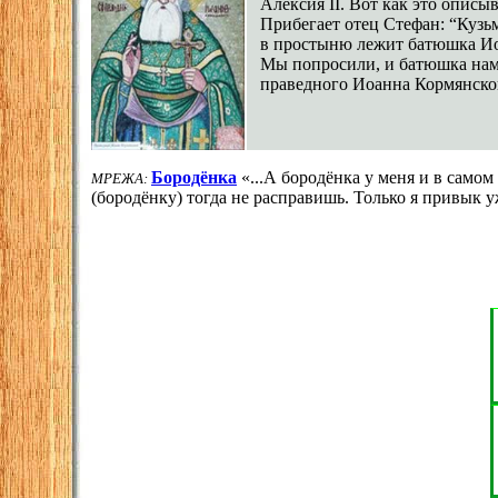
Алексия ІІ. Вот как это описы
Прибегает отец Стефан: “Кузь
в простыню лежит батюшка Иоан
Мы попросили, и батюшка нам 
праведного Иоанна Кормянско
Бородёнка
«...А бородёнка у меня и в самом
МРЕЖА:
(бородёнку) тогда не расправишь. Только я привык 