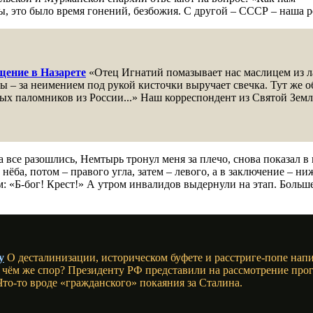
ы, это было время гонений, безбожия. С другой – СССР – наша 
щение в Назарете
«Отец Игнатий помазывает нас маслицем из 
 – за неимением под рукой кисточки выручает свечка. Тут же об
ых паломников из России...» Наш корреспондент из Святой Земл
а все разошлись, Немтырь тронул меня за плечо, снова показал в 
а нёба, потом – правого угла, затем – левого, а в заключение – н
ем: «Б-бог! Крест!» А утром инвалидов выдернули на этап. Боль
у
О десталинизации, историческом буфете и расстриге-попе нап
О чём же спор? Президенту РФ представили на рассмотрение про
Что-то вроде «гражданского» покаяния за Сталина.