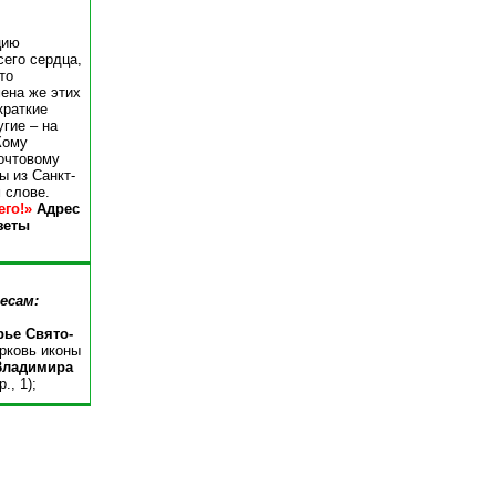
цию
сего сердца,
то
ена же этих
краткие
гие – на
Кому
почтовому
ы из Санкт-
 слове.
го!»
Адрес
зеты
есам:
ье Свято-
ковь иконы
 Владимира
, 1);