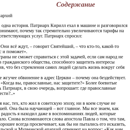
Содержание
пархий
одна история. Патриарх Кирилл ехал в машине и разговорился
 понимают, почему так стремительно увеличиваются тарифы на
соответствующих услуг. Патриарх спросил:
«Они всё ждут, – говорит Святейший, – что кто-то, какой-то
с и поможет».
аны не сможет справиться с этой задачей, если сам народ не
в гражданского общества, способного защитить интересы
в, что без стремления самих людей сделать жизнь вокруг себя
 жгучее обвинение в адрес Церкви – почему она бездействует.
«Когда вы, православные, нас защитите?» Более боевитые
А Патриарх, в свою очередь, вопрошает: где православные
ести?..»
я нас, тех, кто жил в советскую эпоху, ни в коем случае не
шей. Она была научающей – вот главное. Мы все знаем, как
у радость я находил даже в воспоминаниях людей, которые
ало. Снова вспоминаются слова апостола Павла о том, что там,
орошее всегда просвечивает, как бы ни пытались его исказить,
ельской и Мурманской епархий отвечают на вопрос: «Как нам