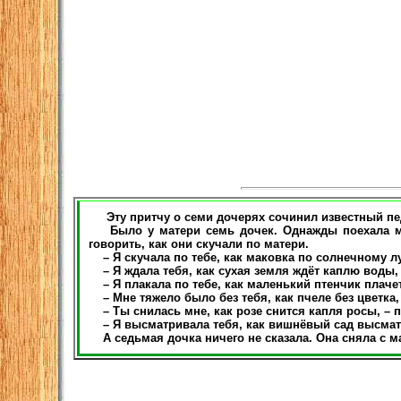
Эту притчу о семи дочерях сочинил известный педа
Было у матери семь дочек. Однажды поехала мать
говорить, как они скучали по матери.
– Я скучала по тебе, как маковка по солнечному луг
– Я ждала тебя, как сухая земля ждёт каплю воды, 
– Я плакала по тебе, как маленький птенчик плачет 
– Мне тяжело было без тебя, как пчеле без цветка,
– Ты снилась мне, как розе снится капля росы, – 
– Я высматривала тебя, как вишнёвый сад высматри
А седьмая дочка ничего не сказала. Она сняла с ма