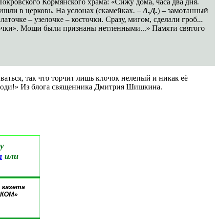
Покровского Кормянского храма: «Сижу дома, часа два дня.
ишли в церковь. На услонах (скамейках.
– А.Д.
) – замотанный
точке – узелочке – косточки. Сразу, мигом, сделали гроб...
мочки». Мощи были признаны нетленными...» Памяти святого
чиваться, так что торчит лишь клочок нелепый и никак её
осподи!» Из блога священника Дмитрия Шишкина.
у
м
или
 газета
СКОМ»