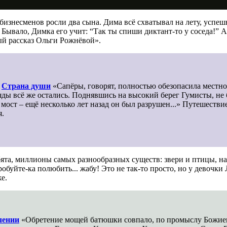
 бизнесменов росли два сына. Дима всё схватывал на лету, успе
е. Бывало, Димка его учит: “Так ты спиши диктант-то у соседа!”
ый рассказ Ольги Рожнёвой».
Страна души
«Сапёры, говорят, полностью обезопасила местно
:
ды всё же остались. Поднявшись на высокий берег Гумисты, не 
 мост – ещё несколько лет назад он был разрушен...» Путешестви
я.
ята, миллионы самых разнообразных существ: звери и птицы, на
буйте-ка полюбить... жабу! Это не так-то просто, но у девочки 
е.
лении
«Обретение мощей батюшки совпало, по промыслу Божиему