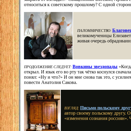
относиться к советскому прошлому? С одной сторон
Благове
ПАЛОМНИЧЕСТВО:
великомученицы Елизаветы
живая очередь обрадованн
Вовкины звездопады
«Когд
ПРОДОЛЖЕНИЕ СЛЕДУЕТ:
открыл. И язык его во рту так чётко коснулся сначал
понял: «Ну и что?» И он мне снова так это, с усили
повести Анатолия Сакова.
Письмо польскому друг
ВЗГЛЯД:
автор своему польскому другу. 
«изменения сознания россиян». 