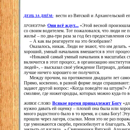
вести из Вятской и Архангельской е
ДЕНЬ ЗА ДНЁМ:
Они всё ждут...
«Этой весной произошла 
ХРОНОГРАФ:
со своим водителем. Тот пожаловался, что люди не
жильё – по два-три раза за год без предоставления 
– А как вы реагируете на это безобразие?
Оказалось, никак. Люди не знают, что им делать. 
хороший, умный начальник вмешается в этот процес
«Никакой самый умный начальник в масштабах стр
включится в этот процесс, в организацию институто
людей», – высказал своё убеждение Патриарх, добави
лучше ничего хорошего не получится.
Между прочим, на протяжении двадцати лет самое
Прямо, косвенно, в разной форме люди спрашивают: 
задают другой вопрос: «Когда поведёте на штурм?» 
смоляне, где нижегородцы, которых можно куда-то в
Всякое время принадлежит Богу
«дл
ЖИВОЕ СЛОВО:
нужно давать ей оценку – плохой она была или хоро
много радостного было в то время, и слава Богу! Эт
прошли через лагеря, ссылки. Меня это не раз пораж
где умножаются скорби, преизобилует и благодать. Х
закрыть от взгляда...» Священники Вятской, Арханг