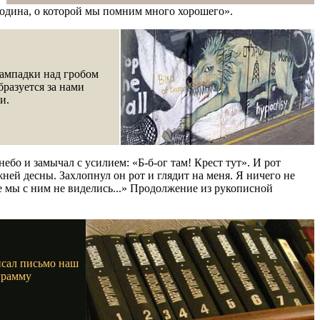
родина, о которой мы помним много хорошего».
лампадки над гробом
разуется за нами
и.
небо и замычал с усилием: «Б-б-ог там! Крест тут». И рот
ижней десны. Захлопнул он рот и глядит на меня. Я ничего не
ше мы с ним не виделись...» Продолжение из рукописной
исал письмо наш
грамму