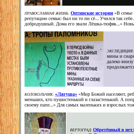
Оптинские истории
«В семье
ПРАВОСЛАВНАЯ ЖИЗНЬ:
репутацию семьи: был ни то ни сё... Учился так себ
добродушный. Дома его звали Лёшка-тюфяк...» Нов
ЭКСПЕДИЦИЯ
мины и снаря
далеко внизу
продолжаетс
«Лягуша»
«Мир Божий населяют, реб
КОЛОКОЛЬЧИК:
меньших, кто пушистенький и глазастенький. А попро
своему папе...» Для самых маленьких и взрослых тож
Обретённый в нет
ВЕРТОГРАД: