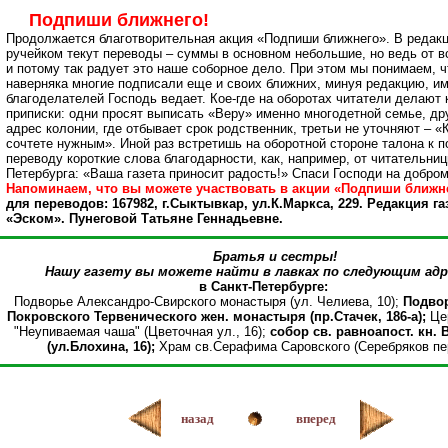
Подпиши ближнего!
Продолжается благотворительная акция «Подпиши ближнего». В редак
ручейком текут переводы – суммы в основном небольшие, но ведь от в
и потому так радует это наше соборное дело. При этом мы понимаем, ч
наверняка многие подписали еще и своих ближних, минуя редакцию, им
благоделателей Господь ведает. Кое-где на оборотах читатели делают 
приписки: одни просят выписать «Веру» именно многодетной семье, дру
адрес колонии, где отбывает срок родственник, третьи не уточняют – «
сочтете нужным». Иной раз встретишь на оборотной стороне талона к 
переводу короткие слова благодарности, как, например, от читательниц
Петербурга: «Ваша газета приносит радость!» Спаси Господи на добром
Напоминаем, что вы можете участвовать в акции «Подпиши ближне
для переводов: 167982, г.Сыктывкар, ул.К.Маркса, 229. Редакция га
«Эском». Пунеговой Татьяне Геннадьевне.
Братья и сестры!
Нашу газету вы можете найти в лавках по следующим адр
в Санкт-Петербурге:
Подворье Александро-Свирского монастыря (ул. Челиева, 10);
Подвор
Покровского Тервенического жен. монастыря (пр.Стачек, 186-а);
Цер
"Неупиваемая чаша" (Цветочная ул., 16);
собор св. равноапост. кн.
(ул.Блохина, 16);
Храм св.Серафима Саровского (Серебряков пер.
назад
вперед