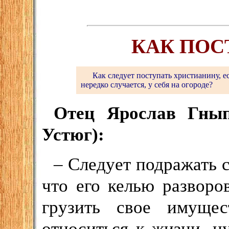
КАК ПОС
Как следует поступать христианину, ес
нередко случается, у себя на огороде?
Отец Ярослав Гнып 
Устюг):
– Следует подражать 
что его келью разворо
грузить свое имуще
относиться к жизни, н