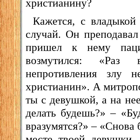
христианину?
Кажется, с владыко
случай. Он преподавал
пришел к нему паци
возмутился: «Раз 
непротивления злу н
христианин». А митропо
ты с девушкой, а на не
делать будешь?» – «Бу
вразумятся?» – «Снова 
месте твоей девушки,