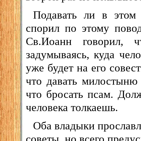
Подавать ли в этом
спорил по этому пово
Св.Иоанн говорил, 
задумываясь, куда чело
уже будет на его совес
что давать милостыню 
что бросать псам. Дол
человека толкаешь.
Оба владыки прославл
советы, но всего преду